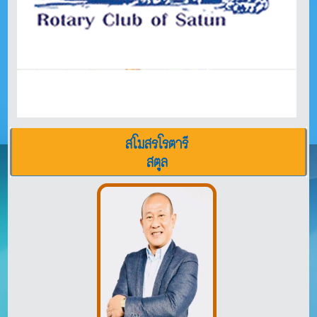
สโมสรโรตารี
สตูล