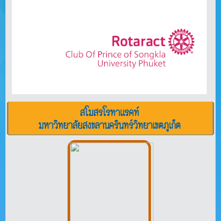
สโมสรโรทาเเรคท์
มหาวิทยาลัยสงขลานครินทร์วิทยาเขตภูเก็ต