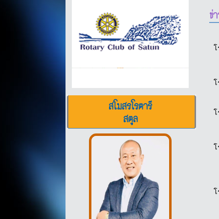
ข่
โ
โ
สโมสรโรตารี
โ
สตูล
โ
โ