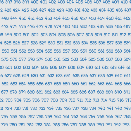
96
397
398
399
400
401
402
403
404
405
406
407
408
409
410
22
423
424
425
426
427
428
429
430
431
432
433
434
435
436
43
448
449
450
451
452
453
454
455
456
457
458
459
460
461
46
473
474
475
476
477
478
479
480
481
482
483
484
485
486
48
98
499
500
501
502
503
504
505
506
507
508
509
510
511
512
5
24
525
526
527
528
529
530
531
532
533
534
535
536
537
538
53
550
551
552
553
554
555
556
557
558
559
560
561
562
563
56
575
576
577
578
579
580
581
582
583
584
585
586
587
588
58
00
601
602
603
604
605
606
607
608
609
610
611
612
613
614
6
26
627
628
629
630
631
632
633
634
635
636
637
638
639
640
64
652
653
654
655
656
657
658
659
660
661
662
663
664
665
66
677
678
679
680
681
682
683
684
685
686
687
688
689
690
69
02
703
704
705
706
707
708
709
710
711
712
713
714
715
716
71
28
729
730
731
732
733
734
735
736
737
738
739
740
741
742
74
754
755
756
757
758
759
760
761
762
763
764
765
766
767
76
779
780
781
782
783
784
785
786
787
788
789
790
791
792
793