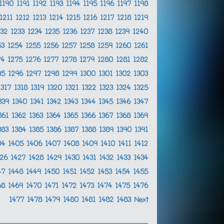
1190
1191
1192
1193
1194
1195
1196
1197
1198
1211
1212
1213
1214
1215
1216
1217
1218
1219
232
1233
1234
1235
1236
1237
1238
1239
1240
53
1254
1255
1256
1257
1258
1259
1260
1261
74
1275
1276
1277
1278
1279
1280
1281
1282
95
1296
1297
1298
1299
1300
1301
1302
1303
1317
1318
1319
1320
1321
1322
1323
1324
1325
339
1340
1341
1342
1343
1344
1345
1346
1347
361
1362
1363
1364
1365
1366
1367
1368
1369
383
1384
1385
1386
1387
1388
1389
1390
1391
04
1405
1406
1407
1408
1409
1410
1411
1412
426
1427
1428
1429
1430
1431
1432
1433
1434
47
1448
1449
1450
1451
1452
1453
1454
1455
68
1469
1470
1471
1472
1473
1474
1475
1476
1477
1478
1479
1480
1481
1482
1483
Next