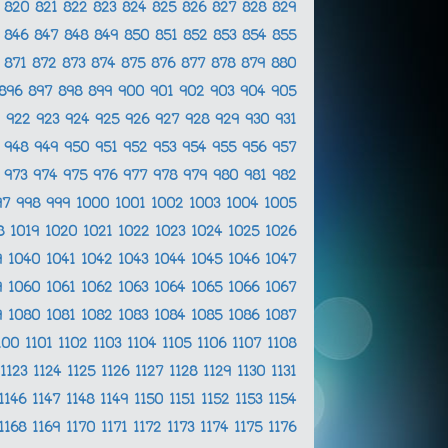
9
820
821
822
823
824
825
826
827
828
829
5
846
847
848
849
850
851
852
853
854
855
0
871
872
873
874
875
876
877
878
879
880
896
897
898
899
900
901
902
903
904
905
1
922
923
924
925
926
927
928
929
930
931
7
948
949
950
951
952
953
954
955
956
957
2
973
974
975
976
977
978
979
980
981
982
97
998
999
1000
1001
1002
1003
1004
1005
18
1019
1020
1021
1022
1023
1024
1025
1026
9
1040
1041
1042
1043
1044
1045
1046
1047
9
1060
1061
1062
1063
1064
1065
1066
1067
9
1080
1081
1082
1083
1084
1085
1086
1087
100
1101
1102
1103
1104
1105
1106
1107
1108
1123
1124
1125
1126
1127
1128
1129
1130
1131
1146
1147
1148
1149
1150
1151
1152
1153
1154
1168
1169
1170
1171
1172
1173
1174
1175
1176