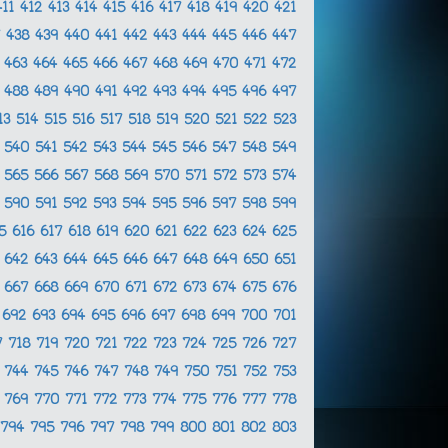
411
412
413
414
415
416
417
418
419
420
421
7
438
439
440
441
442
443
444
445
446
447
2
463
464
465
466
467
468
469
470
471
472
7
488
489
490
491
492
493
494
495
496
497
13
514
515
516
517
518
519
520
521
522
523
9
540
541
542
543
544
545
546
547
548
549
4
565
566
567
568
569
570
571
572
573
574
9
590
591
592
593
594
595
596
597
598
599
15
616
617
618
619
620
621
622
623
624
625
1
642
643
644
645
646
647
648
649
650
651
6
667
668
669
670
671
672
673
674
675
676
1
692
693
694
695
696
697
698
699
700
701
7
718
719
720
721
722
723
724
725
726
727
3
744
745
746
747
748
749
750
751
752
753
8
769
770
771
772
773
774
775
776
777
778
794
795
796
797
798
799
800
801
802
803