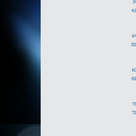
3
4
4
5
6
6
7
7