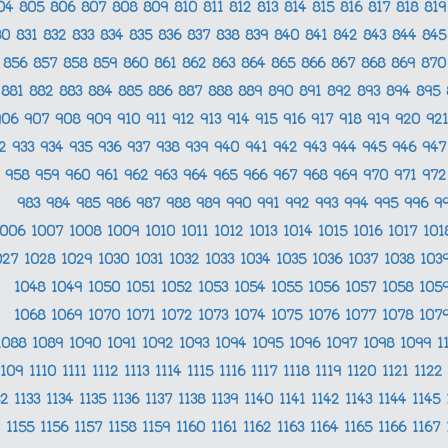
04
805
806
807
808
809
810
811
812
813
814
815
816
817
818
81
30
831
832
833
834
835
836
837
838
839
840
841
842
843
844
84
856
857
858
859
860
861
862
863
864
865
866
867
868
869
87
881
882
883
884
885
886
887
888
889
890
891
892
893
894
895
906
907
908
909
910
911
912
913
914
915
916
917
918
919
920
92
32
933
934
935
936
937
938
939
940
941
942
943
944
945
946
94
958
959
960
961
962
963
964
965
966
967
968
969
970
971
97
983
984
985
986
987
988
989
990
991
992
993
994
995
996
9
1006
1007
1008
1009
1010
1011
1012
1013
1014
1015
1016
1017
10
027
1028
1029
1030
1031
1032
1033
1034
1035
1036
1037
1038
103
1048
1049
1050
1051
1052
1053
1054
1055
1056
1057
1058
105
1068
1069
1070
1071
1072
1073
1074
1075
1076
1077
1078
107
1088
1089
1090
1091
1092
1093
1094
1095
1096
1097
1098
1099
1
1109
1110
1111
1112
1113
1114
1115
1116
1117
1118
1119
1120
1121
1122
32
1133
1134
1135
1136
1137
1138
1139
1140
1141
1142
1143
1144
1145
1155
1156
1157
1158
1159
1160
1161
1162
1163
1164
1165
1166
1167