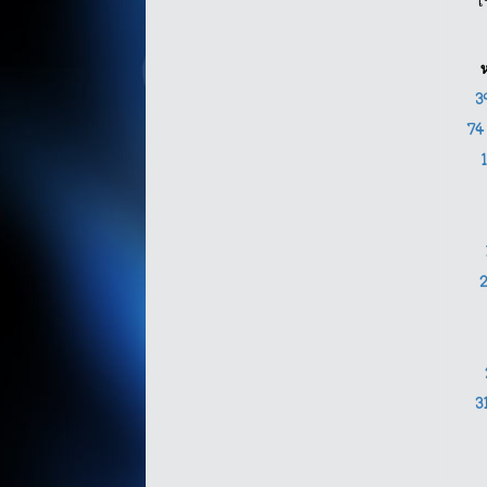
โ
3
7
3