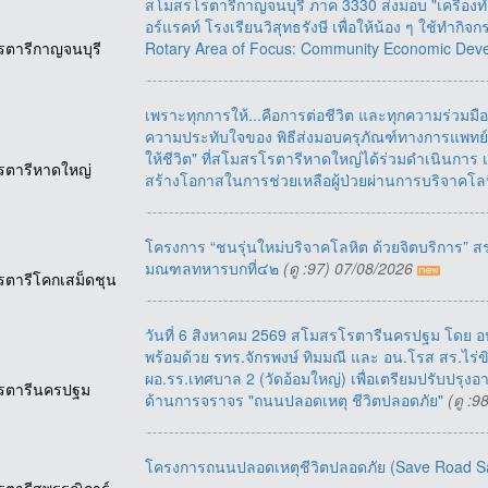
สโมสรโรตารีกาญจนบุรี ภาค 3330 ส่งมอบ "เครื่อง
อร์แรคท์ โรงเรียนวิสุทธรังษี เพื่อให้น้อง ๆ ใช้ทำ
รตารีกาญจนบุรี
Rotary Area of Focus: Community Economic De
เพราะทุกการให้...คือการต่อชีวิต และทุกความร่วมมือ
ความประทับใจของ พิธีส่งมอบครุภัณฑ์ทางการแพทย์ แ
ให้ชีวิต" ที่สโมสรโรตารีหาดใหญ่ได้ร่วมดำเนินการ
รตารีหาดใหญ่
สร้างโอกาสในการช่วยเหลือผู้ป่วยผ่านการบริจาคโล
โครงการ “ชนรุ่นใหม่บริจาคโลหิต ด้วยจิตบริการ” ส
มณฑลทหารบกที่๔๒
(ดู :97) 07/08/2026
รตารีโคกเสม็ดชุน
วันที่ 6 สิงหาคม 2569 สโมสรโรตารีนครปฐม โดย อน
พร้อมด้วย รทร.จักรพงษ์ ทิมมณี และ อน.โรส สร.ไร่ข
ผอ.รร.เทศบาล 2 (วัดอ้อมใหญ่) เพื่อเตรียมปรับปรุง
รตารีนครปฐม
ด้านการจราจร "ถนนปลอดเหตุ ชีวิตปลอดภัย"
(ดู :
โครงการถนนปลอดเหตุชีวิตปลอดภัย (Save Road S