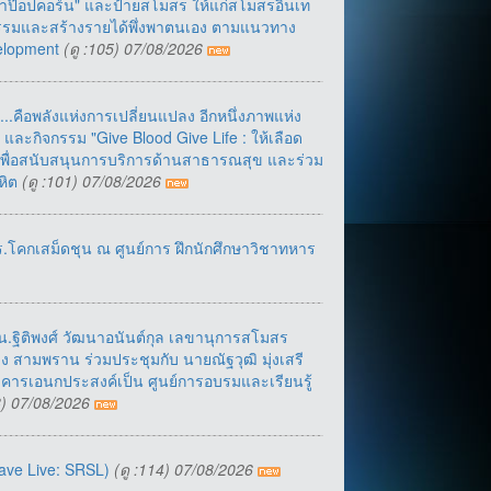
ทำป๊อปคอร์น" และป้ายสโมสร ให้แก่สโมสรอินเท
กิจกรรมและสร้างรายได้พึ่งพาตนเอง ตามแนวทาง
velopment
(ดู :105) 07/08/2026
...คือพลังแห่งการเปลี่ยนแปลง อีกหนึ่งภาพแห่ง
ละกิจกรรม "Give Blood Give Life : ให้เลือด
 เพื่อสนับสนุนการบริการด้านสาธารณสุข และร่วม
หิต
(ดู :101) 07/08/2026
ร.โคกเสม็ดชุน ณ ศูนย์การ ฝึกนักศึกษาวิชาทหาร
.ฐิติพงศ์ วัฒนาอนันต์กุล เลขานุการสโมสร
ิง สามพราน ร่วมประชุมกับ นายณัฐวุฒิ มุ่งเสรี
อาคารเอนกประสงค์เป็น ศูนย์การอบรมและเรียนรู้
98) 07/08/2026
ave Live: SRSL)
(ดู :114) 07/08/2026