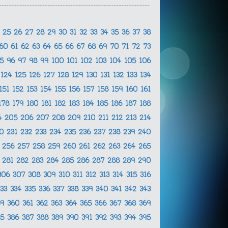
4
25
26
27
28
29
30
31
32
33
34
35
36
37
38
60
61
62
63
64
65
66
67
68
69
70
71
72
73
95
96
97
98
99
100
101
102
103
104
105
106
3
124
125
126
127
128
129
130
131
132
133
134
151
152
153
154
155
156
157
158
159
160
161
178
179
180
181
182
183
184
185
186
187
188
4
205
206
207
208
209
210
211
212
213
214
30
231
232
233
234
235
236
237
238
239
240
5
256
257
258
259
260
261
262
263
264
265
0
281
282
283
284
285
286
287
288
289
290
306
307
308
309
310
311
312
313
314
315
316
333
334
335
336
337
338
339
340
341
342
343
59
360
361
362
363
364
365
366
367
368
369
85
386
387
388
389
390
391
392
393
394
395