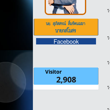
โ
นย. สุภัสสรณ์ ลิ้มรัตนเมฆา
นายกสโมสร
โ
Facebook
โ
โ