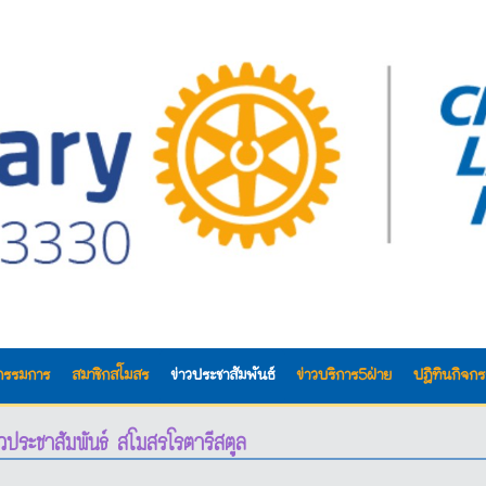
กรรมการ
สมาชิกสโมสร
ข่าวประชาสัมพันธ์
ข่าวบริการ5ฝ่าย
ปฎิทินกิจก
าวประชาสัมพันธ์ สโมสรโรตารีสตูล