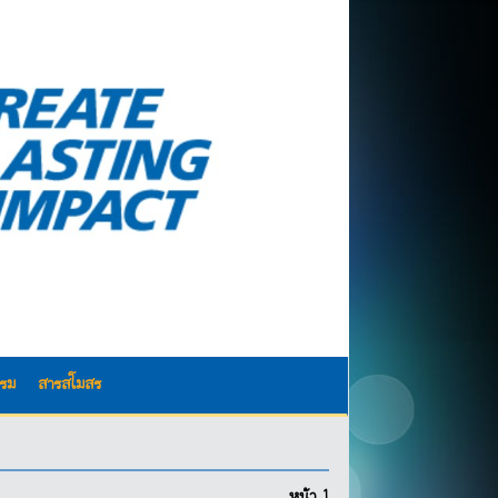
รรม
สารสโมสร