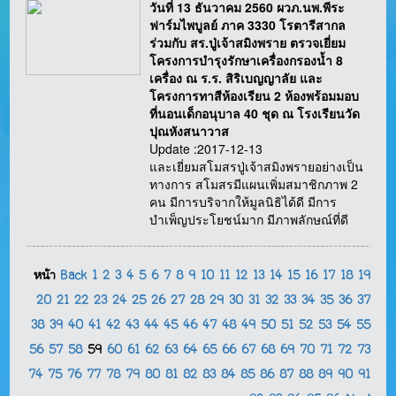
วันที่ 13 ธันวาคม 2560 ผวภ.นพ.พีระ
ฟาร์มไพบูลย์ ภาค 3330 โรตารีสากล
ร่วมกับ สร.ปู่เจ้าสมิงพราย ตรวจเยี่ยม
โครงการบำรุงรักษาเครื่องกรองน้ำ 8
เครื่อง ณ ร.ร. สิริเบญญาลัย และ
โครงการทาสีห้องเรียน 2 ห้องพร้อมมอบ
ที่นอนเด็กอนุบาล 40 ชุด ณ โรงเรียนวัด
ปุณหังสนาวาส
Update :2017-12-13
และเยี่ยมสโมสรปู่เจ้าสมิงพรายอย่างเป็น
ทางการ สโมสรมีแผนเพิ่มสมาชิกภาพ 2
คน มีการบริจากให้มูลนิธิได้ดี มีการ
บำเพ็ญประโยชน์มาก มีภาพลักษณ์ที่ดี
หน้า
Back
1
2
3
4
5
6
7
8
9
10
11
12
13
14
15
16
17
18
19
20
21
22
23
24
25
26
27
28
29
30
31
32
33
34
35
36
37
38
39
40
41
42
43
44
45
46
47
48
49
50
51
52
53
54
55
56
57
58
59
60
61
62
63
64
65
66
67
68
69
70
71
72
73
74
75
76
77
78
79
80
81
82
83
84
85
86
87
88
89
90
91