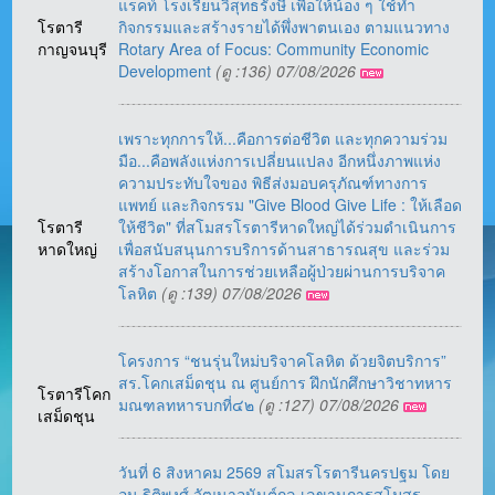
แรคท์ โรงเรียนวิสุทธรังษี เพื่อให้น้อง ๆ ใช้ทำ
โรตารี
กิจกรรมและสร้างรายได้พึ่งพาตนเอง ตามแนวทาง
กาญจนบุรี
Rotary Area of Focus: Community Economic
Development
(ดู :136) 07/08/2026
เพราะทุกการให้...คือการต่อชีวิต และทุกความร่วม
มือ...คือพลังแห่งการเปลี่ยนแปลง อีกหนึ่งภาพแห่ง
ความประทับใจของ พิธีส่งมอบครุภัณฑ์ทางการ
แพทย์ และกิจกรรม "Give Blood Give Life : ให้เลือด
โรตารี
ให้ชีวิต" ที่สโมสรโรตารีหาดใหญ่ได้ร่วมดำเนินการ
หาดใหญ่
เพื่อสนับสนุนการบริการด้านสาธารณสุข และร่วม
สร้างโอกาสในการช่วยเหลือผู้ป่วยผ่านการบริจาค
โลหิต
(ดู :139) 07/08/2026
โครงการ “ชนรุ่นใหม่บริจาคโลหิต ด้วยจิตบริการ”
สร.โคกเสม็ดชุน ณ ศูนย์การ ฝึกนักศึกษาวิชาทหาร
โรตารีโคก
มณฑลทหารบกที่๔๒
(ดู :127) 07/08/2026
เสม็ดชุน
วันที่ 6 สิงหาคม 2569 สโมสรโรตารีนครปฐม โดย
อน.ฐิติพงศ์ วัฒนาอนันต์กุล เลขานุการสโมสร