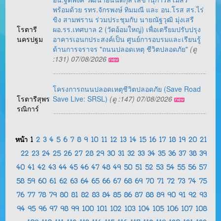
พร้อมด้วย รทร.จักรพงษ์ ทิมมณี และ อน.โรส สร.ไร่
ขิง สามพราน ร่วมประชุมกับ นายณัฐวุฒิ มุ่งเสรี
โรตารี
ผอ.รร.เทศบาล 2 (วัดอ้อมใหญ่) เพื่อเตรียมปรับปรุง
นครปฐม
อาคารเอนกประสงค์เป็น ศูนย์การอบรมและเรียนรู้
ด้านการจราจร "ถนนปลอดเหตุ ชีวิตปลอดภัย"
(ดู
:131) 07/08/2026
โครงการถนนปลอดเหตุชีวิตปลอดภัย (Save Road
โรตารีสุพร
Save Live: SRSL)
(ดู :147) 07/08/2026
รณิการ์
หน้า
1
2
3
4
5
6
7
8
9
10
11
12
13
14
15
16
17
18
19
20
21
22
23
24
25
26
27
28
29
30
31
32
33
34
35
36
37
38
39
40
41
42
43
44
45
46
47
48
49
50
51
52
53
54
55
56
57
58
59
60
61
62
63
64
65
66
67
68
69
70
71
72
73
74
75
76
77
78
79
80
81
82
83
84
85
86
87
88
89
90
91
92
93
94
95
96
97
98
99
100
101
102
103
104
105
106
107
108