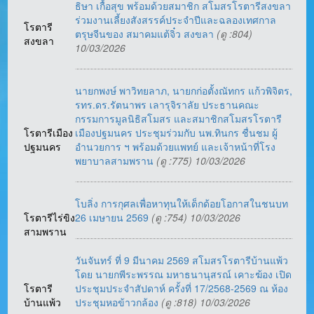
ธิษา เกื้อสุข พร้อมด้วยสมาชิก สโมสรโรตารีสงขลา
ร่วมงานเลี้ยงสังสรรค์ประจำปีและฉลองเทศกาล
โรตารี
ตรุษจีนของ สมาคมแต้จิ๋ว สงขลา
(ดู :804)
สงขลา
10/03/2026
นายกพงษ์ พาวิทยลาภ, นายกก่อตั้งณัทกร แก้วพิจิตร,
รทร.ดร.รัตนาพร เลารุจิราลัย ประธานคณะ
กรรมการมูลนิธิสโมสร และสมาชิกสโมสรโรตารี
โรตารีเมือง
เมืองปฐมนคร ประชุมร่วมกับ นพ.ทินกร ชื่นชม ผู้
ปฐมนคร
อำนวยการ ฯ พร้อมด้วยแพทย์ และเจ้าหน้าที่โรง
พยาบาลสามพราน
(ดู :775) 10/03/2026
โบลิ่ง การกุศลเพื่อหาทุนให้เด็กด้อยโอกาสในชนบท
โรตารีไร่ขิง
26 เมษายน 2569
(ดู :754) 10/03/2026
สามพราน
วันจันทร์ ที่ 9 มีนาคม 2569 สโมสรโรตารีบ้านแพ้ว
โดย นายกพีระพรรณ มหาธนานุสรณ์ เคาะฆ้อง เปิด
โรตารี
ประชุมประจำสัปดาห์ ครั้งที่ 17/2568-2569 ณ ห้อง
บ้านแพ้ว
ประชุมหอข้าวกล้อง
(ดู :818) 10/03/2026