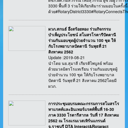
ผชภ.ผศ.กมลวรรณ เหมสุวรรณ ผู้ช่วยผู้ว่ากา
3330 พื้นที่ 3 ร่วมให้เกียรติมาร่วมมอบในครั้งนี้
ด้วย#RotaryDistrict3330#RotaryConnectsT
ผวภ.สกนธ์ อึ่งสร้อยทอง ร่วมกิจกรรม
บำเพ็ญประโยชน์ สโมสรโรตารีปัตตานี
ร่วมกันมอบชุดผู้ป่วยจำนวน 100 ชุด ให้
กับโรงพยาบาลปัตตานี วันพุธที่ 21
สิงหาคม 2562
Update :2019-08-21
นำโดย นย.สุมาลี เกียรติไพบูลย์ พร้อม
ด้วยมวลมิตรโรแทเรียน ร่วมกันมอบชุดผู้
ป่วยจำนวน 100 ชุด ให้กับโรงพยาบาล
ปัตตานี วันพุธที่ 21 สิงหาคม 2562โดยมี
ผวภ.
การประชุมอบรมคณะกรรมการสโมสรโร
ทาแรคท์และอินเทอร์แรคท์พื้นที่ 16-30
ภาค 3330 โรตารีสากล วันที่ 17 สิงหาคม
2562 ณ โรงแรมเวสเทิร์นแกรนด์
จ.ราชบุรี DTA Interact&Rotaract