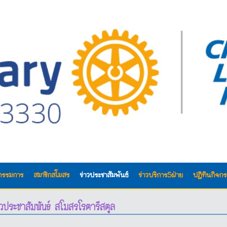
กรรมการ
สมาชิกสโมสร
ข่าวประชาสัมพันธ์
ข่าวบริการ5ฝ่าย
ปฎิทินกิจก
าวประชาสัมพันธ์ สโมสรโรตารีสตูล