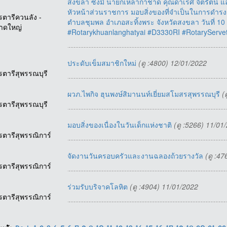
สงขลา ซึ่งมี นายกเหล่ากาชาด คุณดาเรศ จิตรัตน
หัวหน้าส่วนราชการ มอบสิ่งของที่จำเป็นในการดำรงชีพ 
รตารีควนลัง -
ตำบลชุมพล อำเภอสะทิ้งพระ จังหวัดสงขลา วันที่ 1
าดใหญ่
#Rotarykhuanlanghatyai #D3330RI #RotaryServ
ประดับเข็มสมาชิกใหม่
(ดู :4800) 12/01/2022
รตารีสุพรรณบุรี
ผวภ.ไพกิจ ฮุนพงษ์สิมานนท์เยี่ยมสโมสรสุพรรณบุรี
(
รตารีสุพรรณบุรี
มอบสิ่งของเนื่องในวันเด็กแห่งชาติ
(ดู :5266) 11/01
รตารีสุพรรณิการ์
จัดงานวันครอบครัวและงานฉลองถ้วยรางวัล
(ดู :4
รตารีสุพรรณิการ์
ร่วมรับบริจาคโลหิต
(ดู :4904) 11/01/2022
รตารีสุพรรณิการ์