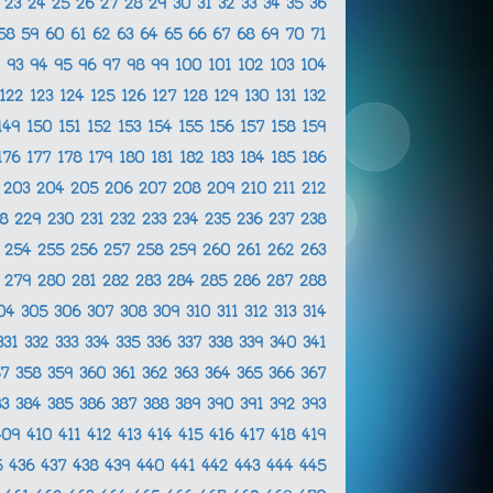
2
23
24
25
26
27
28
29
30
31
32
33
34
35
36
58
59
60
61
62
63
64
65
66
67
68
69
70
71
2
93
94
95
96
97
98
99
100
101
102
103
104
122
123
124
125
126
127
128
129
130
131
132
149
150
151
152
153
154
155
156
157
158
159
176
177
178
179
180
181
182
183
184
185
186
2
203
204
205
206
207
208
209
210
211
212
28
229
230
231
232
233
234
235
236
237
238
3
254
255
256
257
258
259
260
261
262
263
8
279
280
281
282
283
284
285
286
287
288
04
305
306
307
308
309
310
311
312
313
314
331
332
333
334
335
336
337
338
339
340
341
57
358
359
360
361
362
363
364
365
366
367
83
384
385
386
387
388
389
390
391
392
393
409
410
411
412
413
414
415
416
417
418
419
5
436
437
438
439
440
441
442
443
444
445