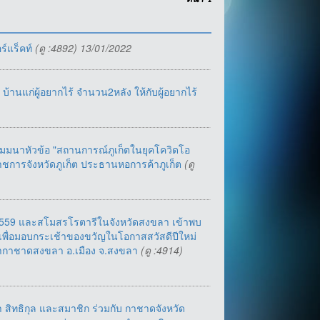
หน้า
1
ร์แร็คท์
(ดู :4892) 13/01/2022
านแก่ผู้อยากไร้ จำนวน2หลัง ให้กับผู้อยากไร้
ัมมนาหัวข้อ "สถานการณ์ภูเก็ตในยุคโควิดโอ
าราชการจังหวัดภูเก็ต ประธานหอการค้าภูเก็ต
(ดู
8-2559 และสโมสรโรตารีในจังหวัดสงขลา เข้าพบ
เพื่อมอบกระเช้าของขวัญในโอกาสสวัสดีปีใหม่
ล่ากาชาดสงขลา อ.เมือง จ.สงขลา
(ดู :4914)
ทธิกุล และสมาชิก ร่วมกับ กาชาดจังหวัด