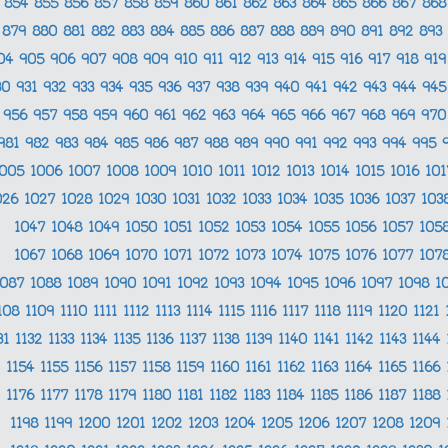
854
855
856
857
858
859
860
861
862
863
864
865
866
867
86
879
880
881
882
883
884
885
886
887
888
889
890
891
892
893
04
905
906
907
908
909
910
911
912
913
914
915
916
917
918
91
30
931
932
933
934
935
936
937
938
939
940
941
942
943
944
94
956
957
958
959
960
961
962
963
964
965
966
967
968
969
97
981
982
983
984
985
986
987
988
989
990
991
992
993
994
995
1005
1006
1007
1008
1009
1010
1011
1012
1013
1014
1015
1016
10
026
1027
1028
1029
1030
1031
1032
1033
1034
1035
1036
1037
103
1047
1048
1049
1050
1051
1052
1053
1054
1055
1056
1057
105
1067
1068
1069
1070
1071
1072
1073
1074
1075
1076
1077
107
1087
1088
1089
1090
1091
1092
1093
1094
1095
1096
1097
1098
1
108
1109
1110
1111
1112
1113
1114
1115
1116
1117
1118
1119
1120
1121
31
1132
1133
1134
1135
1136
1137
1138
1139
1140
1141
1142
1143
1144
1154
1155
1156
1157
1158
1159
1160
1161
1162
1163
1164
1165
1166
1176
1177
1178
1179
1180
1181
1182
1183
1184
1185
1186
1187
1188
1198
1199
1200
1201
1202
1203
1204
1205
1206
1207
1208
1209