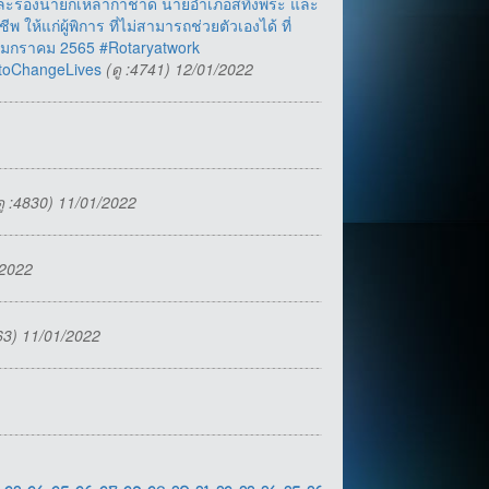
์ และรองนายกเหล่ากาชาด นายอำเภอสทิงพระ และ
ให้แก่ผู้พิการ ที่ไม่สามารถช่วยตัวเองได้ ที่
0 มกราคม 2565 #Rotaryatwork
etoChangeLives
(ดู :4741) 12/01/2022
ดู :4830) 11/01/2022
/2022
763) 11/01/2022