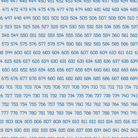
446
447
448
449
450
451
452
453
454
455
456
457
458
459
46
471
472
473
474
475
476
477
478
479
480
481
482
483
484
48
96
497
498
499
500
501
502
503
504
505
506
507
508
509
510
22
523
524
525
526
527
528
529
530
531
532
533
534
535
536
53
548
549
550
551
552
553
554
555
556
557
558
559
560
561
56
573
574
575
576
577
578
579
580
581
582
583
584
585
586
58
98
599
600
601
602
603
604
605
606
607
608
609
610
611
612
6
24
625
626
627
628
629
630
631
632
633
634
635
636
637
638
63
650
651
652
653
654
655
656
657
658
659
660
661
662
663
66
675
676
677
678
679
680
681
682
683
684
685
686
687
688
68
00
701
702
703
704
705
706
707
708
709
710
711
712
713
714
7
26
727
728
729
730
731
732
733
734
735
736
737
738
739
740
74
752
753
754
755
756
757
758
759
760
761
762
763
764
765
76
777
778
779
780
781
782
783
784
785
786
787
788
789
790
79
02
803
804
805
806
807
808
809
810
811
812
813
814
815
816
81
28
829
830
831
832
833
834
835
836
837
838
839
840
841
842
84