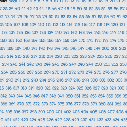
หน้า
Back
1
2
3
4
5
6
7
8
9
10
11
12
13
14
15
16
17
18
19
20
21
2
37
38
39
40
41
42
43
44
45
46
47
48
49
50
51
52
53
54
55
56
57
72
73
74
75
76
77
78
79
80
81
82
83
84
85
86
87
88
89
90
91
9
05
106
107
108
109
110
111
112
113
114
115
116
117
118
119
120
121
133
134
135
136
137
138
139
140
141
142
143
144
145
146
147
148
160
161
162
163
164
165
166
167
168
169
170
171
172
173
174
175
187
188
189
190
191
192
193
194
195
196
197
198
199
200
201
20
213
214
215
216
217
218
219
220
221
222
223
224
225
226
227
2
239
240
241
242
243
244
245
246
247
248
249
250
251
252
25
264
265
266
267
268
269
270
271
272
273
274
275
276
277
27
289
290
291
292
293
294
295
296
297
298
299
300
301
302
303
3
315
316
317
318
319
320
321
322
323
324
325
326
327
328
329
330
342
343
344
345
346
347
348
349
350
351
352
353
354
355
356
3
368
369
370
371
372
373
374
375
376
377
378
379
380
381
382
3
94
395
396
397
398
399
400
401
402
403
404
405
406
407
408
20
421
422
423
424
425
426
427
428
429
430
431
432
433
434
43