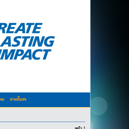
รรม
สารสโมสร