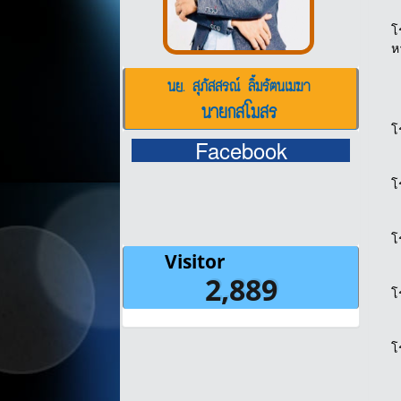
โ
ห
นย. สุภัสสรณ์ ลิ้มรัตนเมฆา
นายกสโมสร
โ
Facebook
โ
โ
โ
โ