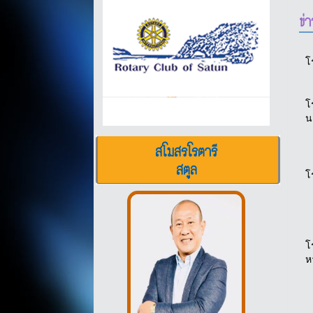
ข่
โ
โ
น
สโมสรโรตารี
สตูล
โ
โ
ห