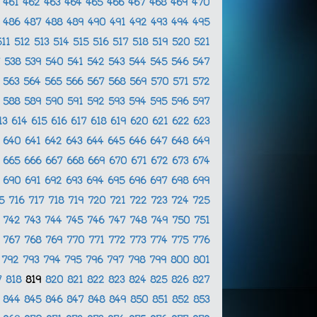
0
461
462
463
464
465
466
467
468
469
470
5
486
487
488
489
490
491
492
493
494
495
511
512
513
514
515
516
517
518
519
520
521
7
538
539
540
541
542
543
544
545
546
547
2
563
564
565
566
567
568
569
570
571
572
7
588
589
590
591
592
593
594
595
596
597
13
614
615
616
617
618
619
620
621
622
623
9
640
641
642
643
644
645
646
647
648
649
4
665
666
667
668
669
670
671
672
673
674
9
690
691
692
693
694
695
696
697
698
699
15
716
717
718
719
720
721
722
723
724
725
1
742
743
744
745
746
747
748
749
750
751
6
767
768
769
770
771
772
773
774
775
776
1
792
793
794
795
796
797
798
799
800
801
7
818
819
820
821
822
823
824
825
826
827
3
844
845
846
847
848
849
850
851
852
853