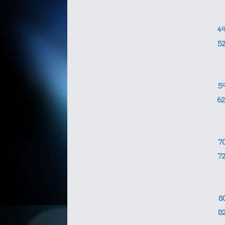
4
5
5
6
7
7
8
8