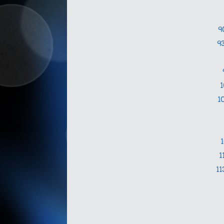
9
9
1
1
11