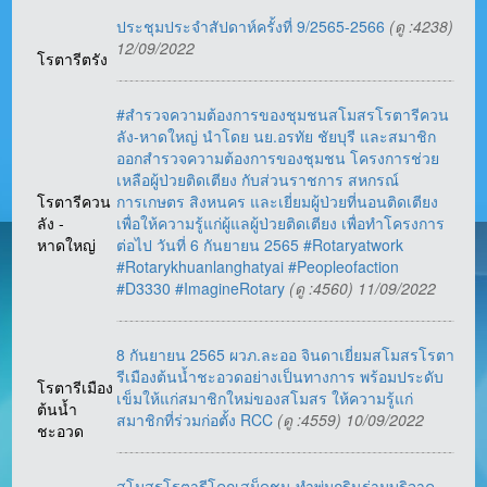
ประชุมประจำสัปดาห์ครั้งที่ 9/2565-2566
(ดู :4238)
12/09/2022
โรตารีตรัง
#สำรวจความต้องการของชุมชนสโมสรโรตารีควน
ลัง-หาดใหญ่ นำโดย นย.อรทัย ชัยบุรี และสมาชิก
ออกสำรวจความต้องการของชุมชน โครงการช่วย
เหลือผู้ป่วยติดเตียง กับส่วนราชการ สหกรณ์
โรตารีควน
การเกษตร สิงหนคร และเยี่ยมผู้ป่วยที่นอนติดเตียง
ลัง -
เพื่อให้ความรู้แก่ผู้แลผู้ป่วยติดเตียง เพื่อทำโครงการ
หาดใหญ่
ต่อไป วันที่ 6 กันยายน 2565 #Rotaryatwork
#Rotarykhuanlanghatyai #Peopleofaction
#D3330 #ImagineRotary
(ดู :4560) 11/09/2022
8 กันยายน 2565 ผวภ.ละออ จินดาเยี่ยมสโมสรโรตา
รีเมืองต้นน้ำชะอวดอย่างเป็นทางการ พร้อมประดับ
โรตารีเมือง
เข็มให้แก่สมาชิกใหม่ของสโมสร ให้ความรู้แก่
ต้นน้ำ
สมาชิกที่ร่วมก่อตั้ง RCC
(ดู :4559) 10/09/2022
ชะอวด
สโมสรโรตารีโคกเสม็ดชุน ทำพุ่มกฐินร่ามบริจาค