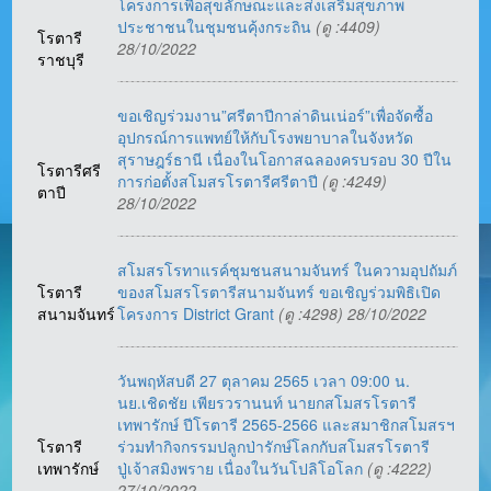
โครงการเพื่อสุขลักษณะและส่งเสริมสุขภาพ
ประชาชนในชุมชนคุ้งกระถิน
(ดู :4409)
โรตารี
28/10/2022
ราชบุรี
ขอเชิญร่วมงาน”ศรีตาปีกาล่าดินเน่อร์”เพื่อจัดซื้อ
อุปกรณ์การแพทย์ให้กับโรงพยาบาลในจังหวัด
สุราษฎร์ธานี เนื่องในโอกาสฉลองครบรอบ 30 ปีใน
โรตารีศรี
การก่อตั้งสโมสรโรตารีศรีตาปี
(ดู :4249)
ตาปี
28/10/2022
สโมสรโรทาแรค์ชุมชนสนามจันทร์ ในความอุปถัมภ์
โรตารี
ของสโมสรโรตารีสนามจันทร์ ขอเชิญร่วมพิธิเปิด
สนามจันทร์
โครงการ District Grant
(ดู :4298) 28/10/2022
วันพฤหัสบดี 27 ตุลาคม 2565 เวลา 09:00 น.
นย.เชิดชัย เพียรวรานนท์ นายกสโมสรโรตารี
เทพารักษ์ ปีโรตารี 2565-2566 และสมาชิกสโมสรฯ
โรตารี
ร่วมทำกิจกรรมปลูกป่ารักษ์โลกกับสโมสรโรตารี
เทพารักษ์
ปู่เจ้าสมิงพราย เนื่องในวันโปลิโอโลก
(ดู :4222)
27/10/2022