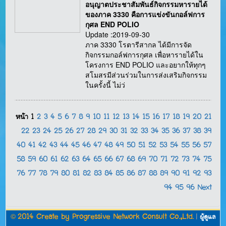
อนุญาตประชาสัมพันธ์กิจกรรมหารายได้
ของภาค 3330 คือการแข่งขันกอล์ฟการ
กุศล END POLIO
Update :2019-09-30
ภาค 3330 โรตารีสากล ได้มีการจัด
กิจกรรมกอล์ฟการกุศล เพื่อหารายได้ใน
โครงการ END POLIO และอยากให้ทุกๆ
สโมสรมีส่วนร่วมในการส่งเสริมกิจกรรม
ในครั้งนี้ ไม่ว่
หน้า
1
2
3
4
5
6
7
8
9
10
11
12
13
14
15
16
17
18
19
20
21
22
23
24
25
26
27
28
29
30
31
32
33
34
35
36
37
38
39
40
41
42
43
44
45
46
47
48
49
50
51
52
53
54
55
56
57
58
59
60
61
62
63
64
65
66
67
68
69
70
71
72
73
74
75
76
77
78
79
80
81
82
83
84
85
86
87
88
89
90
91
92
93
94
95
96
Next
©
2014 Create by
Progressive Network Consult Co.,Ltd.
|
ผู้ดูแล