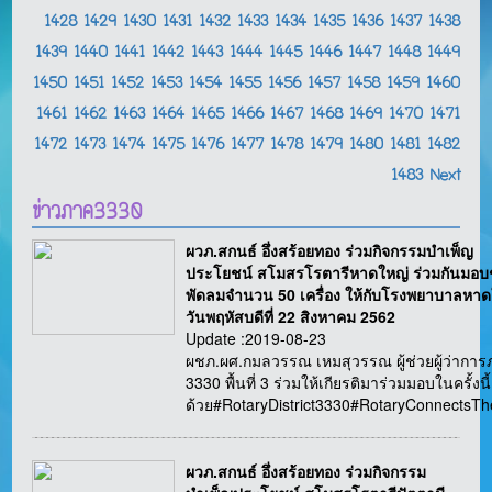
1428
1429
1430
1431
1432
1433
1434
1435
1436
1437
1438
1439
1440
1441
1442
1443
1444
1445
1446
1447
1448
1449
1450
1451
1452
1453
1454
1455
1456
1457
1458
1459
1460
1461
1462
1463
1464
1465
1466
1467
1468
1469
1470
1471
1472
1473
1474
1475
1476
1477
1478
1479
1480
1481
1482
1483
Next
ข่าวภาค3330
ผวภ.สกนธ์ อึ่งสร้อยทอง ร่วมกิจกรรมบำเพ็ญ
ประโยชน์ สโมสรโรตารีหาดใหญ่ ร่วมกันมอบ
พัดลมจำนวน 50 เครื่อง ให้กับโรงพยาบาลหาด
วันพฤหัสบดีที่ 22 สิงหาคม 2562
Update :2019-08-23
ผชภ.ผศ.กมลวรรณ เหมสุวรรณ ผู้ช่วยผู้ว่ากา
3330 พื้นที่ 3 ร่วมให้เกียรติมาร่วมมอบในครั้งนี้
ด้วย#RotaryDistrict3330#RotaryConnectsT
ผวภ.สกนธ์ อึ่งสร้อยทอง ร่วมกิจกรรม