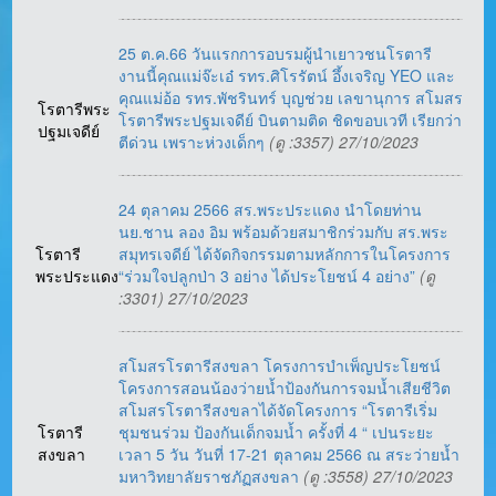
25 ต.ค.66 วันแรกการอบรมผู้นำเยาวชนโรตารี
งานนี้คุณแม่จ๊ะเอ๋ รทร.ศิโรรัตน์ อึ้งเจริญ YEO และ
คุณแม่อ้อ รทร.พัชรินทร์ บุญช่วย เลขานุการ สโมสร
โรตารีพระ
โรตารีพระปฐมเจดีย์ บินตามติด ชิดขอบเวที เรียกว่า
ปฐมเจดีย์
ตีด่วน เพราะห่วงเด็กๆ
(ดู :3357) 27/10/2023
24 ตุลาคม 2566 สร.พระประแดง นำโดยท่าน
นย.ชาน ลอง อิม พร้อมด้วยสมาชิกร่วมกับ สร.พระ
โรตารี
สมุทรเจดีย์ ได้จัดกิจกรรมตามหลักการในโครงการ
พระประแดง
“ร่วมใจปลูกป่า 3 อย่าง ได้ประโยชน์ 4 อย่าง”
(ดู
:3301) 27/10/2023
สโมสรโรตารีสงขลา โครงการบำเพ็ญประโยชน์
โครงการสอนน้องว่ายน้ำป้องกันการจมน้ำเสียชีวิต
สโมสรโรตารีสงขลาได้จัดโครงการ “โรตารีเริ่ม
โรตารี
ชุมชนร่วม ป้องกันเด็กจมน้ำ ครั้งที่ 4 “ เปนระยะ
สงขลา
เวลา 5 วัน วันที่ 17-21 ตุลาคม 2566 ณ สระว่ายน้ำ
มหาวิทยาลัยราชภัฏสงขลา
(ดู :3558) 27/10/2023