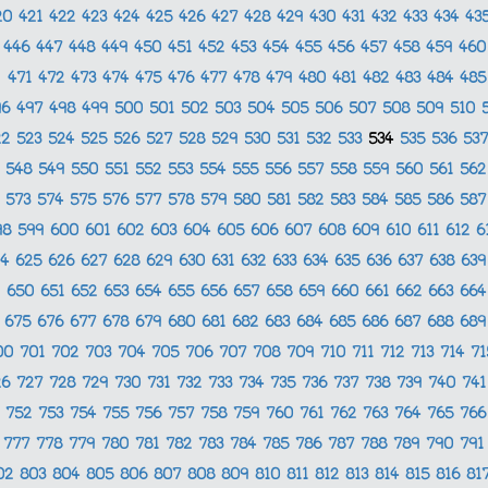
20
421
422
423
424
425
426
427
428
429
430
431
432
433
434
43
446
447
448
449
450
451
452
453
454
455
456
457
458
459
46
471
472
473
474
475
476
477
478
479
480
481
482
483
484
48
96
497
498
499
500
501
502
503
504
505
506
507
508
509
510
22
523
524
525
526
527
528
529
530
531
532
533
534
535
536
53
548
549
550
551
552
553
554
555
556
557
558
559
560
561
56
573
574
575
576
577
578
579
580
581
582
583
584
585
586
58
98
599
600
601
602
603
604
605
606
607
608
609
610
611
612
6
24
625
626
627
628
629
630
631
632
633
634
635
636
637
638
63
650
651
652
653
654
655
656
657
658
659
660
661
662
663
66
675
676
677
678
679
680
681
682
683
684
685
686
687
688
68
00
701
702
703
704
705
706
707
708
709
710
711
712
713
714
7
26
727
728
729
730
731
732
733
734
735
736
737
738
739
740
74
752
753
754
755
756
757
758
759
760
761
762
763
764
765
76
777
778
779
780
781
782
783
784
785
786
787
788
789
790
79
02
803
804
805
806
807
808
809
810
811
812
813
814
815
816
81