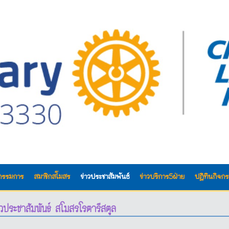
กรรมการ
สมาชิกสโมสร
ข่าวประชาสัมพันธ์
ข่าวบริการ5ฝ่าย
ปฎิทินกิจก
าวประชาสัมพันธ์ สโมสรโรตารีสตูล