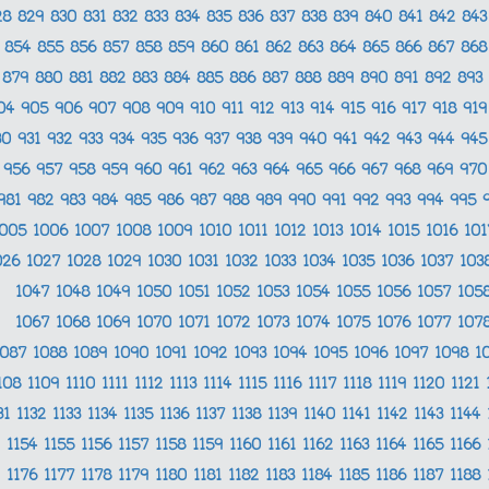
28
829
830
831
832
833
834
835
836
837
838
839
840
841
842
84
854
855
856
857
858
859
860
861
862
863
864
865
866
867
86
879
880
881
882
883
884
885
886
887
888
889
890
891
892
893
04
905
906
907
908
909
910
911
912
913
914
915
916
917
918
91
30
931
932
933
934
935
936
937
938
939
940
941
942
943
944
94
956
957
958
959
960
961
962
963
964
965
966
967
968
969
97
981
982
983
984
985
986
987
988
989
990
991
992
993
994
995
1005
1006
1007
1008
1009
1010
1011
1012
1013
1014
1015
1016
10
026
1027
1028
1029
1030
1031
1032
1033
1034
1035
1036
1037
103
1047
1048
1049
1050
1051
1052
1053
1054
1055
1056
1057
105
1067
1068
1069
1070
1071
1072
1073
1074
1075
1076
1077
107
1087
1088
1089
1090
1091
1092
1093
1094
1095
1096
1097
1098
1
108
1109
1110
1111
1112
1113
1114
1115
1116
1117
1118
1119
1120
1121
31
1132
1133
1134
1135
1136
1137
1138
1139
1140
1141
1142
1143
1144
1154
1155
1156
1157
1158
1159
1160
1161
1162
1163
1164
1165
1166
1176
1177
1178
1179
1180
1181
1182
1183
1184
1185
1186
1187
1188