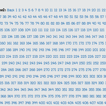
หน้า
Back
1
2
3
4
5
6
7
8
9
10
11
12
13
14
15
16
17
18
19
20
21
2
37
38
39
40
41
42
43
44
45
46
47
48
49
50
51
52
53
54
55
56
57
72
73
74
75
76
77
78
79
80
81
82
83
84
85
86
87
88
89
90
91
9
05
106
107
108
109
110
111
112
113
114
115
116
117
118
119
120
121
133
134
135
136
137
138
139
140
141
142
143
144
145
146
147
148
160
161
162
163
164
165
166
167
168
169
170
171
172
173
174
175
187
188
189
190
191
192
193
194
195
196
197
198
199
200
201
20
213
214
215
216
217
218
219
220
221
222
223
224
225
226
227
2
239
240
241
242
243
244
245
246
247
248
249
250
251
252
25
264
265
266
267
268
269
270
271
272
273
274
275
276
277
27
289
290
291
292
293
294
295
296
297
298
299
300
301
302
303
3
315
316
317
318
319
320
321
322
323
324
325
326
327
328
329
330
342
343
344
345
346
347
348
349
350
351
352
353
354
355
356
3
368
369
370
371
372
373
374
375
376
377
378
379
380
381
382
3
94
395
396
397
398
399
400
401
402
403
404
405
406
407
408