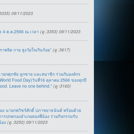
 :3335) 09/11/2023
พุธ 4 ต.ค.2566 ณ เวลา
(ดู :3353) 09/11/2023
าพจิต กาย สูงวัยใจเกินร้อย”
(ดู :3617)
ายกศุภชัย ลูกชาย และสมาชิก ร่วมกับองค์กร
World Food Day)วันที่16 ตุลาคม 2566 ของทุกปี
 food. Leave no one behind."
(ดู :3160)
ง นายกพวิชร์ศักดิ์ ปภาชยาธนันต์ พร้อมด้วย
การปกครองอำเภอสองพี่น้อง ร่วมกิจกรรมรับ
น้อง
(ดู :3250) 09/11/2023