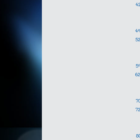
4
4
5
5
6
7
7
8