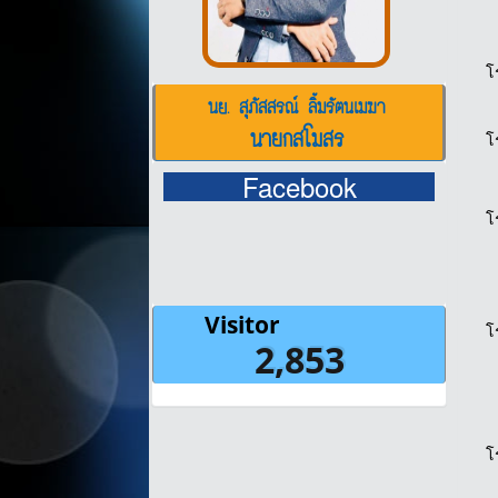
โ
นย. สุภัสสรณ์ ลิ้มรัตนเมฆา
นายกสโมสร
โ
Facebook
โ
โ
โ