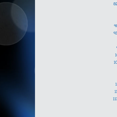
8
9
9
1
1
11