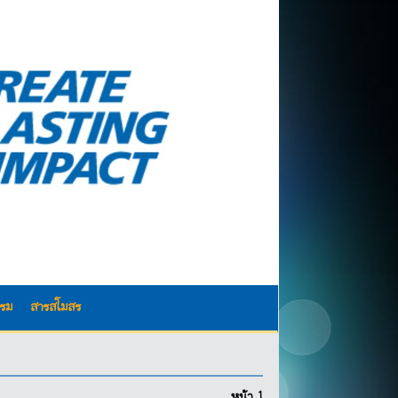
รรม
สารสโมสร