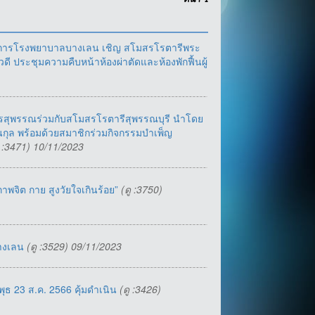
หน้า
1
มการโรงพยาบาลบางเลน เชิญ สโมสรโรตารีพระ
ประชุมความคืบหน้าห้องผ่าตัดและห้องพักฟื้นผู้
พชรสุพรรณร่วมกับสโมสรโรตารีสุพรรณบุรี​ นำโดย
กุล พร้อมด้วยสมาชิกร่วมกิจกรรมบำเพ็ญ
ู :3471) 10/11/2023
พจิต กาย สูงวัยใจเกินร้อย”
(ดู :3750)
บางเลน
(ดู :3529) 09/11/2023
พุธ 23 ส.ค. 2566 คุ้มดำเนิน
(ดู :3426)