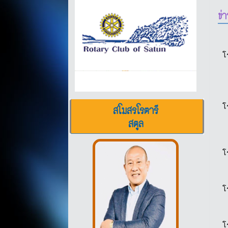
ข่
โ
โ
สโมสรโรตารี
สตูล
โ
โ
โ