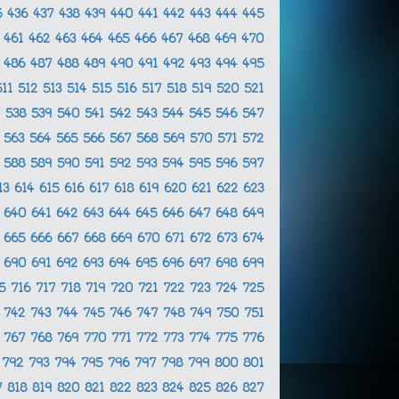
5
436
437
438
439
440
441
442
443
444
445
0
461
462
463
464
465
466
467
468
469
470
5
486
487
488
489
490
491
492
493
494
495
511
512
513
514
515
516
517
518
519
520
521
7
538
539
540
541
542
543
544
545
546
547
2
563
564
565
566
567
568
569
570
571
572
7
588
589
590
591
592
593
594
595
596
597
13
614
615
616
617
618
619
620
621
622
623
9
640
641
642
643
644
645
646
647
648
649
4
665
666
667
668
669
670
671
672
673
674
9
690
691
692
693
694
695
696
697
698
699
15
716
717
718
719
720
721
722
723
724
725
1
742
743
744
745
746
747
748
749
750
751
6
767
768
769
770
771
772
773
774
775
776
1
792
793
794
795
796
797
798
799
800
801
7
818
819
820
821
822
823
824
825
826
827