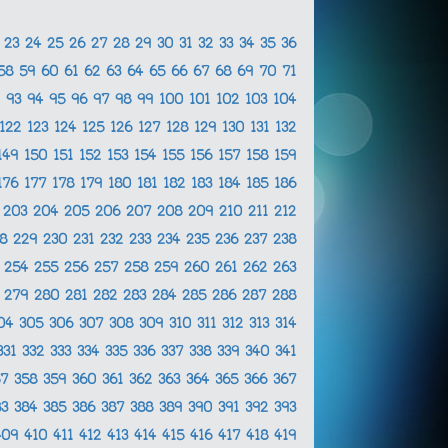
2
23
24
25
26
27
28
29
30
31
32
33
34
35
36
58
59
60
61
62
63
64
65
66
67
68
69
70
71
2
93
94
95
96
97
98
99
100
101
102
103
104
122
123
124
125
126
127
128
129
130
131
132
149
150
151
152
153
154
155
156
157
158
159
176
177
178
179
180
181
182
183
184
185
186
2
203
204
205
206
207
208
209
210
211
212
28
229
230
231
232
233
234
235
236
237
238
3
254
255
256
257
258
259
260
261
262
263
8
279
280
281
282
283
284
285
286
287
288
04
305
306
307
308
309
310
311
312
313
314
331
332
333
334
335
336
337
338
339
340
341
57
358
359
360
361
362
363
364
365
366
367
83
384
385
386
387
388
389
390
391
392
393
409
410
411
412
413
414
415
416
417
418
419