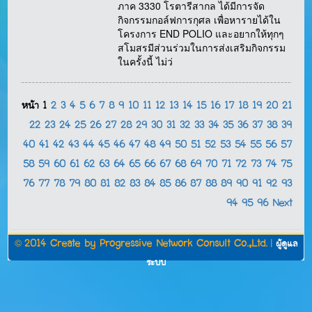
ภาค 3330 โรตารีสากล ได้มีการจัด
กิจกรรมกอล์ฟการกุศล เพื่อหารายได้ใน
โครงการ END POLIO และอยากให้ทุกๆ
สโมสรมีส่วนร่วมในการส่งเสริมกิจกรรม
ในครั้งนี้ ไม่ว่
หน้า
1
2
3
4
5
6
7
8
9
10
11
12
13
14
15
16
17
18
19
20
21
22
23
24
25
26
27
28
29
30
31
32
33
34
35
36
37
38
39
40
41
42
43
44
45
46
47
48
49
50
51
52
53
54
55
56
57
58
59
60
61
62
63
64
65
66
67
68
69
70
71
72
73
74
75
76
77
78
79
80
81
82
83
84
85
86
87
88
89
90
91
92
93
94
95
96
Next
©
2014 Create by
Progressive Network Consult Co.,Ltd.
|
ผู้ดูแล
ระบบ