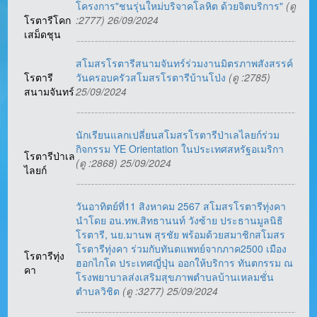
โครงการ"ชนรุ่นใหม่บริจาคโลหิต ด้วยจิตบริการ"
(ดู
โรตารีโคก
:2777) 26/09/2024
เสม็ดชุน
สโมสรโรตารีสนามจันทร์ร่วมงานมิตรภาพสังสรรค์
โรตารี
วันครอบครัวสโมสรโรตารีบ้านโป่ง
(ดู :2785)
สนามจันทร์
25/09/2024
นักเรียนแลกเปลี่ยนสโมสรโรตารีป่าเลไลยก์ร่วม
กิจกรรม YE Orientation ในประเทศสหรัฐอเมริกา
โรตารีป่าเล
(ดู :2868) 25/09/2024
ไลยก์
วันอาทิตย์ที่11 สิงหาคม 2567 สโมสรโรตารีทุ่งคา
นำโดย อน.ทพ.สิทธานนท์ วังซ้าย ประธานมูลนิธิ
โรตารี, นย.มานพ สุรชัย พร้อมด้วยสมาชิกสโมสร
โรตารีทุ่งคา ร่วมกับทันตแพทย์จากภาค2500 เมือง
โรตารีทุ่ง
ฮอกไกโด ประเทศญี่ปุ่น ออกให้บริการ ทันตกรรม ณ
คา
โรงพยาบาลส่งเสริมสุขภาพตำบลบ้านเหลมชั่น
ตำบลวิชิต
(ดู :3277) 25/09/2024