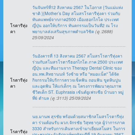
วันจันทร์ที่12 สิงหาคม 2567 ในโอกาส {วันแม่แห่ง
ชาติ }{Mother’s Day สโมสรโรตารีทุ่งคา ร่วมกับ
ทันตแพทย์จากภาค2500 เมืองฮอกไกโด ประเทศ
โรตารีทุ่ง
ญี่ปุ่น ออกให้บริการ ทันตกรรมเป็นวันที่2 ณ โรง
คา
พยาบาลส่งเสริมสุขภาพตำบลวิชิต
(ดู :2688)
25/09/2024
วันอังคารที่ 13 สิงหาคม 2567 สโมสรโรตารีทุ่งคา
ร่วมกับสโมสรโรตารีฮอกไกโด ภาค 2500 ประเทศ
ญี่ปุ่น และทีมงานจาก Therapy Dental Clinic ของ
อน.ทพ.สิทธานนท์ วังซ้าย หรือ "หมอเเน็ต" ได้จัด
โรตารีทุ่ง
กิจกรรมให้บริการตรวจเช็คฟัน ถอนฟัน ขูดหินปูน
คา
และอุดฟัน ให้แก่เด็กๆ ณ โครงการพัฒนาคุณภาพ
ชีวิตเด็ก ST. Euphrasia เซ้นต์ยูเฟรเซีย บ้านยา หมู่
ที่6 ตำบล
(ดู :3113) 25/09/2024
นย.มานพ สุรชัย พร้อมด้วยสมาชิกสโมสรโรตารีทุ่ง
คา ร่วมต้อนรับ ผวภ.จักรชัย วิสุทธากุล ผู้ว่าการภาค
3330 สำหรับการเดินทางเข้ามาเยี่ยมสโมสร ในการ
โรตารีทุ่ง
ประชุมประจำสัปดาห์พฤหัสบดีที่ 19 กันยายน 2567