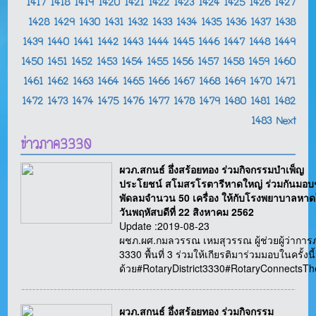
1417
1418
1419
1420
1421
1422
1423
1424
1425
1426
1427
1428
1429
1430
1431
1432
1433
1434
1435
1436
1437
1438
1439
1440
1441
1442
1443
1444
1445
1446
1447
1448
1449
1450
1451
1452
1453
1454
1455
1456
1457
1458
1459
1460
1461
1462
1463
1464
1465
1466
1467
1468
1469
1470
1471
1472
1473
1474
1475
1476
1477
1478
1479
1480
1481
1482
1483
Next
ข่าวภาค3330
ผวภ.สกนธ์ อึ่งสร้อยทอง ร่วมกิจกรรมบำเพ็ญ
ประโยชน์ สโมสรโรตารีหาดใหญ่ ร่วมกันมอบ
พัดลมจำนวน 50 เครื่อง ให้กับโรงพยาบาลหาด
วันพฤหัสบดีที่ 22 สิงหาคม 2562
Update :2019-08-23
ผชภ.ผศ.กมลวรรณ เหมสุวรรณ ผู้ช่วยผู้ว่ากา
3330 พื้นที่ 3 ร่วมให้เกียรติมาร่วมมอบในครั้งนี้
ด้วย#RotaryDistrict3330#RotaryConnectsT
ผวภ.สกนธ์ อึ่งสร้อยทอง ร่วมกิจกรรม