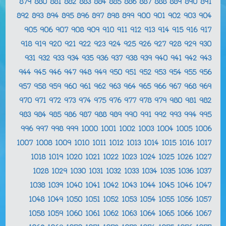
879
880
881
882
883
884
885
886
887
888
889
890
891
892
893
894
895
896
897
898
899
900
901
902
903
904
905
906
907
908
909
910
911
912
913
914
915
916
917
918
919
920
921
922
923
924
925
926
927
928
929
930
931
932
933
934
935
936
937
938
939
940
941
942
943
944
945
946
947
948
949
950
951
952
953
954
955
956
957
958
959
960
961
962
963
964
965
966
967
968
969
970
971
972
973
974
975
976
977
978
979
980
981
982
983
984
985
986
987
988
989
990
991
992
993
994
995
996
997
998
999
1000
1001
1002
1003
1004
1005
1006
1007
1008
1009
1010
1011
1012
1013
1014
1015
1016
1017
1018
1019
1020
1021
1022
1023
1024
1025
1026
1027
1028
1029
1030
1031
1032
1033
1034
1035
1036
1037
1038
1039
1040
1041
1042
1043
1044
1045
1046
1047
1048
1049
1050
1051
1052
1053
1054
1055
1056
1057
1058
1059
1060
1061
1062
1063
1064
1065
1066
1067