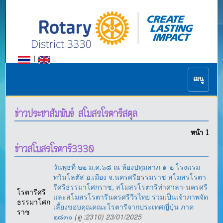
|
เมนู
ข่าวประชาสัมพันธ์ สโมสรโรตารีสตูล
หน้า
1
ข่าวสโมสรโรตารี3330
วันพุธที่ ๒๒ ม.ค.๖๘ ณ ห้องปทุมลาภ ๑-๒ โรงแรม
ทวินโลตัส อ.เมือง จ.นครศรีธรรมราช สโมสรโรตา
รีศรีธรรมาโศกราช, สโมสรโรตารีท่าศาลา-นครศรี
โรตารีศรี
และสโมสรโรตารีนครศรีวีรไทย ร่วมเป็นเจ้าภาพจัด
ธรรมาโศก
เลี้ยงขอบคุณคณะโรตารีจากประเทศญี่ปุ่น ภาค
ราช
๒๘๓๐
(ดู :2310) 23/01/2025