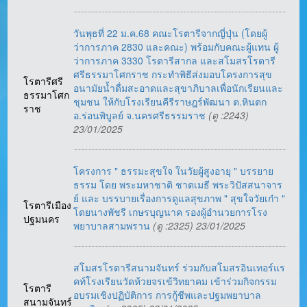
วันพุธที่ 22 ม.ค.68 คณะโรตารีจากญี่ปุ่น (โดยผู้
ว่าการภาค 2830 และคณะ) พร้อมกับคณะผู้แทน ผู้
ว่าการภาค 3330 โรตารีสากล และสโมสรโรตารี
ศรีธรรมาโศกราช กระทำพิธีส่งมอบโครงการสุข
โรตารีศรี
อนามัยน้ำดื่มสะอาดและสุขาภิบาลเพื่อนักเรียนและ
ธรรมาโศก
ชุมชน ให้กับโรงเรียนคีรีราษฎร์พัฒนา ต.หินตก
ราช
อ.ร่อนพิบูลย์ จ.นครศรีธรรมราช
(ดู :2243)
23/01/2025
โครงการ " ธรรมะสุขใจ ในวัยผู้สูงอายุ " บรรยาย
ธรรม โดย พระมหาชาติ ชาตเมธี พระวิปัสสนาจาร
ย์ และ บรรบายเรื่องการดูแลสุขภาพ " สุขใจวัยเก๋า "
โรตารีเมือง
โดยนางพัชรี เกษรบุญนาค รองผู้อำนวยการโรง
ปฐมนคร
พยาบาลสามพราน
(ดู :2325) 23/01/2025
สโมสรโรตารีสนามจันทร์ ร่วมกับสโมสรอินเทอร์แร
คท์โรงเรียนวัดห้วยจรเข้วิทยาคม เข้าร่วมกิจกรรม
โรตารี
อบรมเชิงปฏิบัติการ การกู้ชีพและปฐมพยาบาล
สนามจันทร์