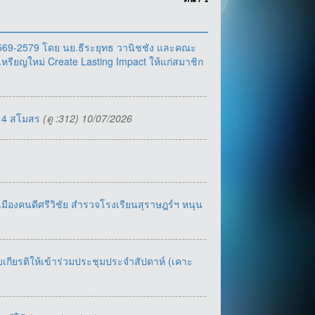
หน้า
1
2569-2579 โดย นย.ธีระยุทธ วานิชชัง และคณะ
ยญใหม่ Create Lasting Impact ให้แก่สมาชิก
 4 สโมสร
(ดู :312) 10/07/2026
องคนดีศรีวิชัย สำรวจโรงเรียนสุราษฎร์ฯ หนุน
เกียรติให้เข้าร่วมประชุมประจำสัปดาห์ (เคาะ