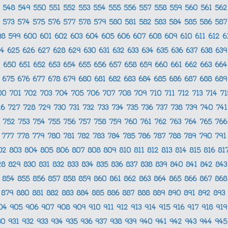
548
549
550
551
552
553
554
555
556
557
558
559
560
561
56
573
574
575
576
577
578
579
580
581
582
583
584
585
586
58
98
599
600
601
602
603
604
605
606
607
608
609
610
611
612
6
24
625
626
627
628
629
630
631
632
633
634
635
636
637
638
63
650
651
652
653
654
655
656
657
658
659
660
661
662
663
66
675
676
677
678
679
680
681
682
683
684
685
686
687
688
68
00
701
702
703
704
705
706
707
708
709
710
711
712
713
714
7
26
727
728
729
730
731
732
733
734
735
736
737
738
739
740
74
752
753
754
755
756
757
758
759
760
761
762
763
764
765
76
777
778
779
780
781
782
783
784
785
786
787
788
789
790
79
02
803
804
805
806
807
808
809
810
811
812
813
814
815
816
81
28
829
830
831
832
833
834
835
836
837
838
839
840
841
842
84
854
855
856
857
858
859
860
861
862
863
864
865
866
867
86
879
880
881
882
883
884
885
886
887
888
889
890
891
892
893
04
905
906
907
908
909
910
911
912
913
914
915
916
917
918
91
30
931
932
933
934
935
936
937
938
939
940
941
942
943
944
94