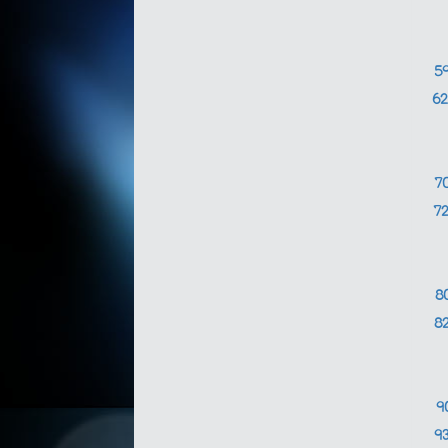
5
6
7
7
8
8
9
9