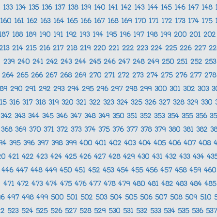
133
134
135
136
137
138
139
140
141
142
143
144
145
146
147
148
160
161
162
163
164
165
166
167
168
169
170
171
172
173
174
175
187
188
189
190
191
192
193
194
195
196
197
198
199
200
201
20
213
214
215
216
217
218
219
220
221
222
223
224
225
226
227
2
239
240
241
242
243
244
245
246
247
248
249
250
251
252
25
264
265
266
267
268
269
270
271
272
273
274
275
276
277
27
289
290
291
292
293
294
295
296
297
298
299
300
301
302
303
3
315
316
317
318
319
320
321
322
323
324
325
326
327
328
329
330
342
343
344
345
346
347
348
349
350
351
352
353
354
355
356
3
368
369
370
371
372
373
374
375
376
377
378
379
380
381
382
3
94
395
396
397
398
399
400
401
402
403
404
405
406
407
408
20
421
422
423
424
425
426
427
428
429
430
431
432
433
434
43
446
447
448
449
450
451
452
453
454
455
456
457
458
459
46
471
472
473
474
475
476
477
478
479
480
481
482
483
484
48
96
497
498
499
500
501
502
503
504
505
506
507
508
509
510
22
523
524
525
526
527
528
529
530
531
532
533
534
535
536
53