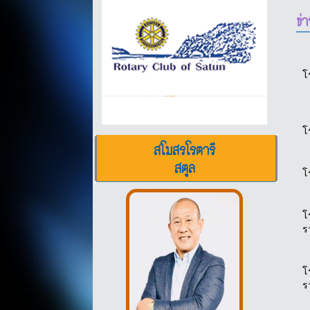
ข่
โ
โ
สโมสรโรตารี
สตูล
โ
โ
โ