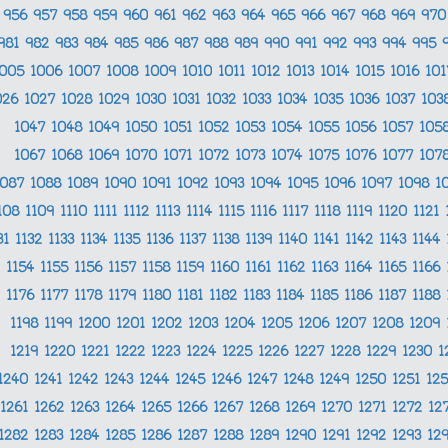
956
957
958
959
960
961
962
963
964
965
966
967
968
969
97
981
982
983
984
985
986
987
988
989
990
991
992
993
994
995
1005
1006
1007
1008
1009
1010
1011
1012
1013
1014
1015
1016
10
026
1027
1028
1029
1030
1031
1032
1033
1034
1035
1036
1037
103
1047
1048
1049
1050
1051
1052
1053
1054
1055
1056
1057
105
1067
1068
1069
1070
1071
1072
1073
1074
1075
1076
1077
107
1087
1088
1089
1090
1091
1092
1093
1094
1095
1096
1097
1098
1
108
1109
1110
1111
1112
1113
1114
1115
1116
1117
1118
1119
1120
1121
31
1132
1133
1134
1135
1136
1137
1138
1139
1140
1141
1142
1143
1144
1154
1155
1156
1157
1158
1159
1160
1161
1162
1163
1164
1165
1166
1176
1177
1178
1179
1180
1181
1182
1183
1184
1185
1186
1187
1188
1198
1199
1200
1201
1202
1203
1204
1205
1206
1207
1208
1209
1219
1220
1221
1222
1223
1224
1225
1226
1227
1228
1229
1230
1
1240
1241
1242
1243
1244
1245
1246
1247
1248
1249
1250
1251
12
1261
1262
1263
1264
1265
1266
1267
1268
1269
1270
1271
1272
12
1282
1283
1284
1285
1286
1287
1288
1289
1290
1291
1292
1293
12