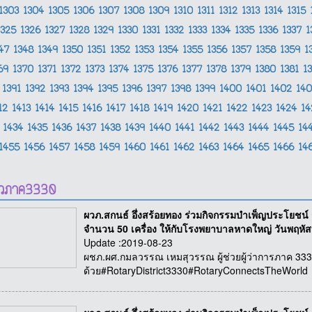
1303
1304
1305
1306
1307
1308
1309
1310
1311
1312
1313
1314
1315
1325
1326
1327
1328
1329
1330
1331
1332
1333
1334
1335
1336
1337
1
347
1348
1349
1350
1351
1352
1353
1354
1355
1356
1357
1358
1359
1
369
1370
1371
1372
1373
1374
1375
1376
1377
1378
1379
1380
1381
1
1391
1392
1393
1394
1395
1396
1397
1398
1399
1400
1401
1402
14
12
1413
1414
1415
1416
1417
1418
1419
1420
1421
1422
1423
1424
1
1434
1435
1436
1437
1438
1439
1440
1441
1442
1443
1444
1445
14
1455
1456
1457
1458
1459
1460
1461
1462
1463
1464
1465
1466
14
าวภาค3330
ผวภ.สกนธ์ อึ่งสร้อยทอง ร่วมกิจกรรมบำเพ็ญประโยชน
จำนวน 50 เครื่อง ให้กับโรงพยาบาลหาดใหญ่ วันพฤหัสบ
Update :2019-08-23
ผชภ.ผศ.กมลวรรณ เหมสุวรรณ ผู้ช่วยผู้ว่าการภาค 3330 พื
ด้วย#RotaryDistrict3330#RotaryConnectsTheWorld