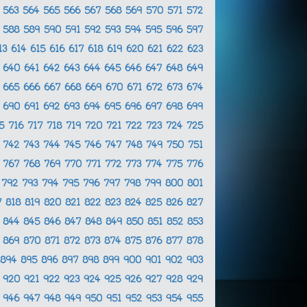
2
563
564
565
566
567
568
569
570
571
572
7
588
589
590
591
592
593
594
595
596
597
13
614
615
616
617
618
619
620
621
622
623
9
640
641
642
643
644
645
646
647
648
649
4
665
666
667
668
669
670
671
672
673
674
9
690
691
692
693
694
695
696
697
698
699
15
716
717
718
719
720
721
722
723
724
725
1
742
743
744
745
746
747
748
749
750
751
6
767
768
769
770
771
772
773
774
775
776
1
792
793
794
795
796
797
798
799
800
801
7
818
819
820
821
822
823
824
825
826
827
3
844
845
846
847
848
849
850
851
852
853
8
869
870
871
872
873
874
875
876
877
878
894
895
896
897
898
899
900
901
902
903
9
920
921
922
923
924
925
926
927
928
929
5
946
947
948
949
950
951
952
953
954
955