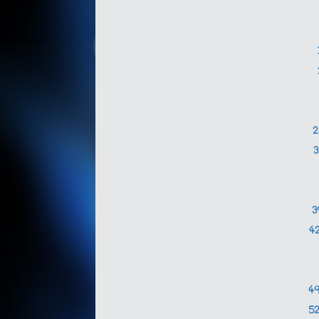
3
4
4
5