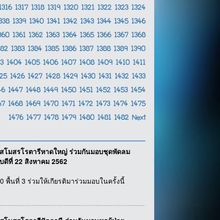
1316
1317
1318
1319
1320
1321
1322
1323
1324
338
1339
1340
1341
1342
1343
1344
1345
1346
360
1361
1362
1363
1364
1365
1366
1367
1368
382
1383
1384
1385
1386
1387
1388
1389
1390
03
1404
1405
1406
1407
1408
1409
1410
1411
425
1426
1427
1428
1429
1430
1431
1432
1433
46
1447
1448
1449
1450
1451
1452
1453
1454
67
1468
1469
1470
1471
1472
1473
1474
1475
1476
1477
1478
1479
1480
1481
1482
Next
์ สโมสรโรตารีหาดใหญ่ ร่วมกันมอบชุดพัดลม
ดีที่ 22 สิงหาคม 2562
้นที่ 3 ร่วมให้เกียรติมาร่วมมอบในครั้งนี้