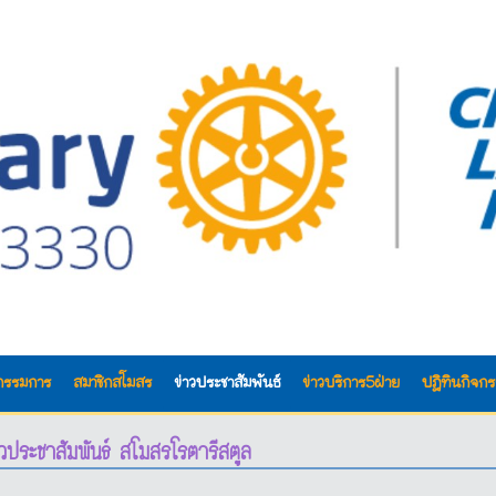
กรรมการ
สมาชิกสโมสร
ข่าวประชาสัมพันธ์
ข่าวบริการ5ฝ่าย
ปฎิทินกิจก
าวประชาสัมพันธ์ สโมสรโรตารีสตูล