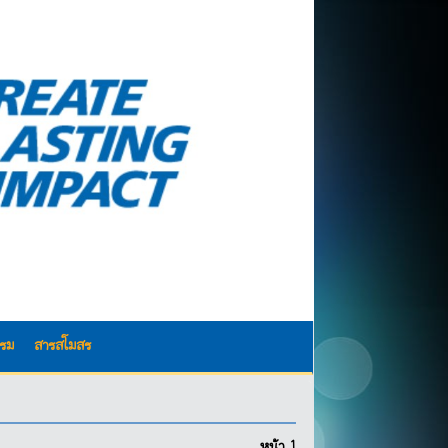
รรม
สารสโมสร