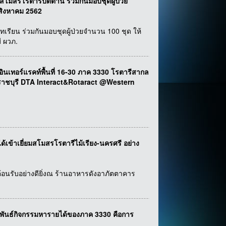
สโมสรโรตารีปัตตานี ร่วมกันมอบชุดผู้ป่วย
 สิงหาคม 2562
ทเรียน ร่วมกันมอบชุดผู้ป่วยจำนวน 100 ชุด ให้
ี ผวภ.
อร์แรคท์พื้นที่ 16-30 ภาค 3330 โรตารีสากล
.ราชบุรี DTA Interact&Rotaract @Western
ได้เข้าเยี่ยมสโมสรโรตารีไม้เรียง-นครศรี อย่าง
ต้อนรับอย่างดียิ่งณ ร้านอาหารดังอาภัตตาคาร
พันธ์กิจกรรมหารายได้ของภาค 3330 คือการ