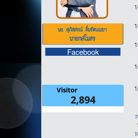
โ
โ
นย. สุภัสสรณ์ ลิ้มรัตนเมฆา
นายกสโมสร
โ
Facebook
โ
โ
1