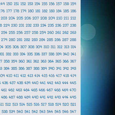
149
150
151
152
153
154
155
156
157
158
159
176
177
178
179
180
181
182
183
184
185
186
2
203
204
205
206
207
208
209
210
211
212
28
229
230
231
232
233
234
235
236
237
238
3
254
255
256
257
258
259
260
261
262
263
8
279
280
281
282
283
284
285
286
287
288
04
305
306
307
308
309
310
311
312
313
314
331
332
333
334
335
336
337
338
339
340
341
57
358
359
360
361
362
363
364
365
366
367
83
384
385
386
387
388
389
390
391
392
393
409
410
411
412
413
414
415
416
417
418
419
5
436
437
438
439
440
441
442
443
444
445
0
461
462
463
464
465
466
467
468
469
470
5
486
487
488
489
490
491
492
493
494
495
511
512
513
514
515
516
517
518
519
520
521
7
538
539
540
541
542
543
544
545
546
547