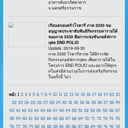
อาหารดังอาภัตตาคาร
จ.นครศรีธรรมราช
เรียนครอบครัวโรตารี ภาค 3330 ขอ
อนุญาตประชาสัมพันธ์กิจกรรมหารายได้
ของภาค 3330 คือการแข่งขันกอล์ฟการ
กุศล END POLIO
Update :2019-09-30
ภาค 3330 โรตารีสากล ได้มีการจัด
กิจกรรมกอล์ฟการกุศล เพื่อหารายได้ใน
โครงการ END POLIO และอยากให้ทุกๆ
สโมสรมีส่วนร่วมในการส่งเสริมกิจกรรม
ในครั้งนี้ ไม่ว่
หน้า
1
2
3
4
5
6
7
8
9
10
11
12
13
14
15
16
17
18
19
20
21
22
23
24
25
26
27
28
29
30
31
32
33
34
35
36
37
38
39
40
41
42
43
44
45
46
47
48
49
50
51
52
53
54
55
56
57
58
59
60
61
62
63
64
65
66
67
68
69
70
71
72
73
74
75
76
77
78
79
80
81
82
83
84
85
86
87
88
89
90
91
92
93