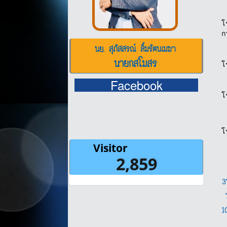
โ
ก
นย. สุภัสสรณ์ ลิ้มรัตนเมฆา
นายกสโมสร
โ
Facebook
โ
โ
1