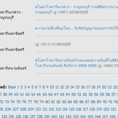
สโมสรโรตารีนเรศวร - กาญจนบุรี ร่วมพิธีสถาป
รตารีนเรศวร -
กาญจนบุรี
(ดู :1581) 02/06/2025
าญจนบุรี
ความงามที่เปลี่ยนโลก... กับจิตวิญญาณของการรับใช้
รตารีนครชัยศรี
(ดู :1511) 01/06/2025
รตารีนครชัยศรี
สโมสรโรตารีสนามจันทร์ร่วมแสดงความยินดีในพ
โรตารีแก่นจันทน์ ปีบริหาร 2568-2569
(ดู :1464) 3
รตารีสนามจันทร์
หน้า
Back
1
2
3
4
5
6
7
8
9
10
11
12
13
14
15
16
17
18
19
20
21
2
37
38
39
40
41
42
43
44
45
46
47
48
49
50
51
52
53
54
55
56
57
72
73
74
75
76
77
78
79
80
81
82
83
84
85
86
87
88
89
90
91
9
05
106
107
108
109
110
111
112
113
114
115
116
117
118
119
120
121
133
134
135
136
137
138
139
140
141
142
143
144
145
146
147
148