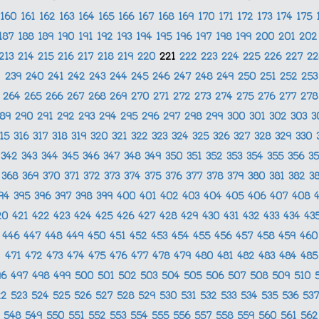
160
161
162
163
164
165
166
167
168
169
170
171
172
173
174
175
187
188
189
190
191
192
193
194
195
196
197
198
199
200
201
20
213
214
215
216
217
218
219
220
221
222
223
224
225
226
227
2
239
240
241
242
243
244
245
246
247
248
249
250
251
252
25
264
265
266
267
268
269
270
271
272
273
274
275
276
277
27
289
290
291
292
293
294
295
296
297
298
299
300
301
302
303
3
315
316
317
318
319
320
321
322
323
324
325
326
327
328
329
330
342
343
344
345
346
347
348
349
350
351
352
353
354
355
356
3
368
369
370
371
372
373
374
375
376
377
378
379
380
381
382
3
94
395
396
397
398
399
400
401
402
403
404
405
406
407
408
20
421
422
423
424
425
426
427
428
429
430
431
432
433
434
43
446
447
448
449
450
451
452
453
454
455
456
457
458
459
46
471
472
473
474
475
476
477
478
479
480
481
482
483
484
48
96
497
498
499
500
501
502
503
504
505
506
507
508
509
510
22
523
524
525
526
527
528
529
530
531
532
533
534
535
536
53
548
549
550
551
552
553
554
555
556
557
558
559
560
561
56