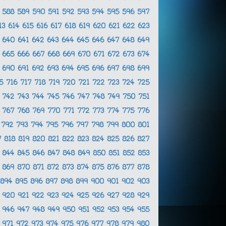
7
588
589
590
591
592
593
594
595
596
597
13
614
615
616
617
618
619
620
621
622
623
9
640
641
642
643
644
645
646
647
648
649
4
665
666
667
668
669
670
671
672
673
674
9
690
691
692
693
694
695
696
697
698
699
15
716
717
718
719
720
721
722
723
724
725
1
742
743
744
745
746
747
748
749
750
751
6
767
768
769
770
771
772
773
774
775
776
1
792
793
794
795
796
797
798
799
800
801
7
818
819
820
821
822
823
824
825
826
827
3
844
845
846
847
848
849
850
851
852
853
8
869
870
871
872
873
874
875
876
877
878
894
895
896
897
898
899
900
901
902
903
9
920
921
922
923
924
925
926
927
928
929
5
946
947
948
949
950
951
952
953
954
955
0
971
972
973
974
975
976
977
978
979
980