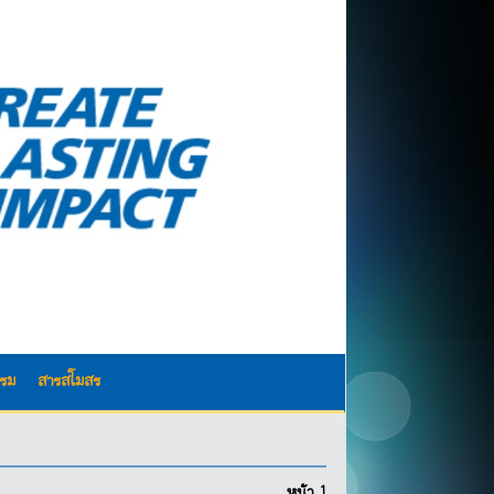
รรม
สารสโมสร