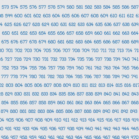
573
574
575
576
577
578
579
580
581
582
583
584
585
586
58
98
599
600
601
602
603
604
605
606
607
608
609
610
611
612
6
24
625
626
627
628
629
630
631
632
633
634
635
636
637
638
63
650
651
652
653
654
655
656
657
658
659
660
661
662
663
66
675
676
677
678
679
680
681
682
683
684
685
686
687
688
68
00
701
702
703
704
705
706
707
708
709
710
711
712
713
714
7
26
727
728
729
730
731
732
733
734
735
736
737
738
739
740
74
752
753
754
755
756
757
758
759
760
761
762
763
764
765
76
777
778
779
780
781
782
783
784
785
786
787
788
789
790
79
02
803
804
805
806
807
808
809
810
811
812
813
814
815
816
81
28
829
830
831
832
833
834
835
836
837
838
839
840
841
842
84
854
855
856
857
858
859
860
861
862
863
864
865
866
867
86
879
880
881
882
883
884
885
886
887
888
889
890
891
892
893
04
905
906
907
908
909
910
911
912
913
914
915
916
917
918
91
30
931
932
933
934
935
936
937
938
939
940
941
942
943
944
94
956
957
958
959
960
961
962
963
964
965
966
967
968
969
97