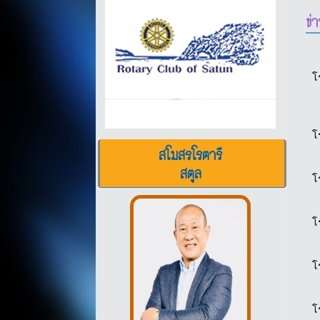
ข่
โ
โ
สโมสรโรตารี
สตูล
โ
โ
โ
โ