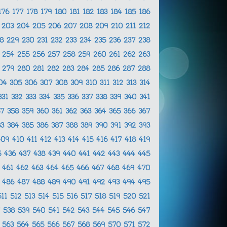
176
177
178
179
180
181
182
183
184
185
186
2
203
204
205
206
207
208
209
210
211
212
28
229
230
231
232
233
234
235
236
237
238
3
254
255
256
257
258
259
260
261
262
263
8
279
280
281
282
283
284
285
286
287
288
04
305
306
307
308
309
310
311
312
313
314
331
332
333
334
335
336
337
338
339
340
341
57
358
359
360
361
362
363
364
365
366
367
83
384
385
386
387
388
389
390
391
392
393
409
410
411
412
413
414
415
416
417
418
419
5
436
437
438
439
440
441
442
443
444
445
0
461
462
463
464
465
466
467
468
469
470
5
486
487
488
489
490
491
492
493
494
495
511
512
513
514
515
516
517
518
519
520
521
7
538
539
540
541
542
543
544
545
546
547
2
563
564
565
566
567
568
569
570
571
572