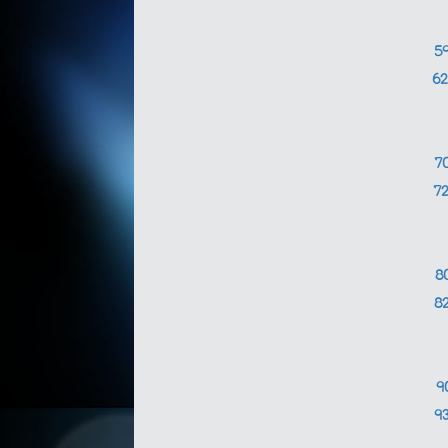
5
6
7
7
8
8
9
9