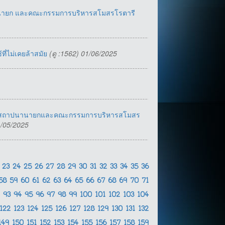
นานายก และคณะกรรมการบริหารสโมสรโรตารี
ที่ไม่เคยล้าสมัย
(ดู :1562) 01/06/2025
ิธีสถาปนานายกและคณะกรรมการบริหารสโมสร
1/05/2025
2
23
24
25
26
27
28
29
30
31
32
33
34
35
36
58
59
60
61
62
63
64
65
66
67
68
69
70
71
2
93
94
95
96
97
98
99
100
101
102
103
104
122
123
124
125
126
127
128
129
130
131
132
149
150
151
152
153
154
155
156
157
158
159