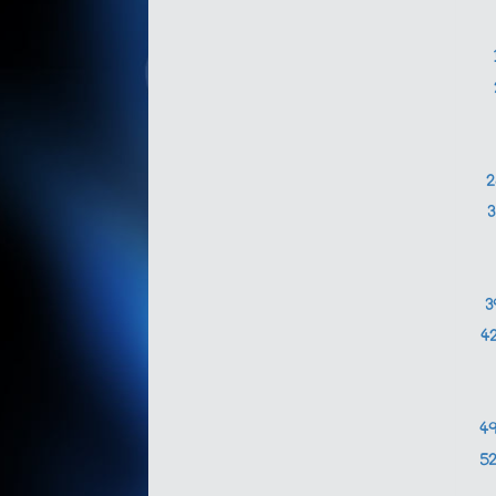
3
4
4
5