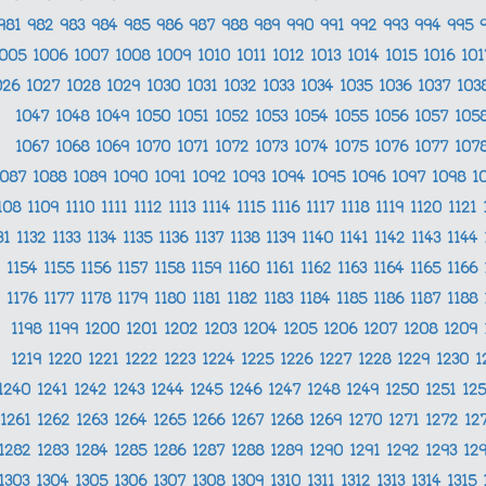
981
982
983
984
985
986
987
988
989
990
991
992
993
994
995
1005
1006
1007
1008
1009
1010
1011
1012
1013
1014
1015
1016
10
026
1027
1028
1029
1030
1031
1032
1033
1034
1035
1036
1037
103
1047
1048
1049
1050
1051
1052
1053
1054
1055
1056
1057
105
1067
1068
1069
1070
1071
1072
1073
1074
1075
1076
1077
107
1087
1088
1089
1090
1091
1092
1093
1094
1095
1096
1097
1098
1
108
1109
1110
1111
1112
1113
1114
1115
1116
1117
1118
1119
1120
1121
31
1132
1133
1134
1135
1136
1137
1138
1139
1140
1141
1142
1143
1144
1154
1155
1156
1157
1158
1159
1160
1161
1162
1163
1164
1165
1166
1176
1177
1178
1179
1180
1181
1182
1183
1184
1185
1186
1187
1188
1198
1199
1200
1201
1202
1203
1204
1205
1206
1207
1208
1209
1219
1220
1221
1222
1223
1224
1225
1226
1227
1228
1229
1230
1
1240
1241
1242
1243
1244
1245
1246
1247
1248
1249
1250
1251
12
1261
1262
1263
1264
1265
1266
1267
1268
1269
1270
1271
1272
12
1282
1283
1284
1285
1286
1287
1288
1289
1290
1291
1292
1293
12
1303
1304
1305
1306
1307
1308
1309
1310
1311
1312
1313
1314
1315