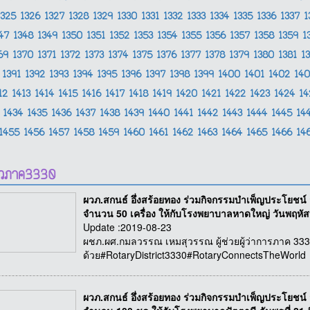
1325
1326
1327
1328
1329
1330
1331
1332
1333
1334
1335
1336
1337
1
347
1348
1349
1350
1351
1352
1353
1354
1355
1356
1357
1358
1359
1
369
1370
1371
1372
1373
1374
1375
1376
1377
1378
1379
1380
1381
1
1391
1392
1393
1394
1395
1396
1397
1398
1399
1400
1401
1402
14
12
1413
1414
1415
1416
1417
1418
1419
1420
1421
1422
1423
1424
1
1434
1435
1436
1437
1438
1439
1440
1441
1442
1443
1444
1445
14
1455
1456
1457
1458
1459
1460
1461
1462
1463
1464
1465
1466
14
าวภาค3330
ผวภ.สกนธ์ อึ่งสร้อยทอง ร่วมกิจกรรมบำเพ็ญประโยชน
จำนวน 50 เครื่อง ให้กับโรงพยาบาลหาดใหญ่ วันพฤหัสบ
Update :2019-08-23
ผชภ.ผศ.กมลวรรณ เหมสุวรรณ ผู้ช่วยผู้ว่าการภาค 3330 พื
ด้วย#RotaryDistrict3330#RotaryConnectsTheWorld
ผวภ.สกนธ์ อึ่งสร้อยทอง ร่วมกิจกรรมบำเพ็ญประโยชน์ 