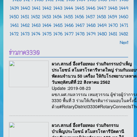
1428
1429
1430
1431
1432
1433
1434
1435
1436
1437
1438
1439
1440
1441
1442
1443
1444
1445
1446
1447
1448
1449
1450
1451
1452
1453
1454
1455
1456
1457
1458
1459
1460
1461
1462
1463
1464
1465
1466
1467
1468
1469
1470
1471
1472
1473
1474
1475
1476
1477
1478
1479
1480
1481
1482
Next
ข่าวภาค3330
ผวภ.สกนธ์ อึ่งสร้อยทอง ร่วมกิจกรรมบำเพ็ญ
ประโยชน์ สโมสรโรตารีหาดใหญ่ ร่วมกันมอบ
พัดลมจำนวน 50 เครื่อง ให้กับโรงพยาบาลหาด
วันพฤหัสบดีที่ 22 สิงหาคม 2562
Update :2019-08-23
ผชภ.ผศ.กมลวรรณ เหมสุวรรณ ผู้ช่วยผู้ว่ากา
3330 พื้นที่ 3 ร่วมให้เกียรติมาร่วมมอบในครั้งนี้
ด้วย#RotaryDistrict3330#RotaryConnectsT
ผวภ.สกนธ์ อึ่งสร้อยทอง ร่วมกิจกรรม
บำเพ็ญประโยชน์ สโมสรโรตารีปัตตานี