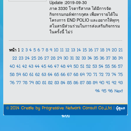
Update :2019-09-30
ภาค 3330 โรตารีสากล ได้มีการจัด
กิจกรรมกอล์ฟการกุศล เพื่อหารายได้ใน
โครงการ END POLIO และอยากให้ทุกๆ
สโมสรมีส่วนร่วมในการส่งเสริมกิจกรรม
ในครั้งนี้ ไม่ว่
หน้า
1
2
3
4
5
6
7
8
9
10
11
12
13
14
15
16
17
18
19
20
21
22
23
24
25
26
27
28
29
30
31
32
33
34
35
36
37
38
39
40
41
42
43
44
45
46
47
48
49
50
51
52
53
54
55
56
57
58
59
60
61
62
63
64
65
66
67
68
69
70
71
72
73
74
75
76
77
78
79
80
81
82
83
84
85
86
87
88
89
90
91
92
93
94
95
96
Next
©
2014 Create by
Progressive Network Consult Co.,Ltd.
|
ผู้ดูแล
ระบบ