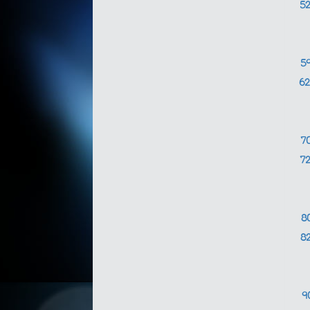
5
5
6
7
7
8
8
9