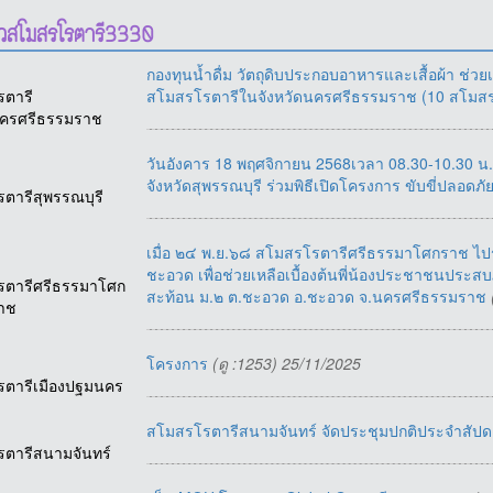
าวสโมสรโรตารี3330
กองทุนน้ำดื่ม วัตถุดิบประกอบอาหารและเสื้อผ้า ช่วย
รตารี
สโมสรโรตารีในจังหวัดนครศรีธรรมราช (10 สโมส
ครศรีธรรมราช
วันอังคาร 18 พฤศจิกายน 2568เวลา 08.30-10.30 น.
จังหวัดสุพรรณบุรี ร่วมพิธีเปิดโครงการ ขับขี่ปลอดภั
รตารีสุพรรณบุรี
เมื่อ ๒๔ พ.ย.๖๘ สโมสรโรตารีศรีธรรมาโศกราช ไปร่
ชะอวด เพื่อช่วยเหลือเบื้องต้นพี่น้องประชาชนประสบภ
รตารีศรีธรรมาโศก
สะท้อน ม.๒ ต.ชะอวด อ.ชะอวด จ.นครศรีธรรมราช
ราช
โครงการ
(ดู :1253) 25/11/2025
รตารีเมืองปฐมนคร
สโมสรโรตารีสนามจันทร์ จัดประชุมปกติประจำสัปดาห
รตารีสนามจันทร์