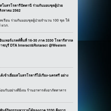
สโมสรโรตารีปัตตานี ร่วมกันมอบชุดผู้ป่วย
 สิงหาคม 2562
ทเรียน ร่วมกันมอบชุดผู้ป่วยจำนวน 100 ชุด ให้
ี ผวภ.
อร์แรคท์พื้นที่ 16-30 ภาค 3330 โรตารีสากล
.ราชบุรี DTA Interact&Rotaract @Western
ได้เข้าเยี่ยมสโมสรโรตารีไม้เรียง-นครศรี อย่าง
ต้อนรับอย่างดียิ่งณ ร้านอาหารดังอาภัตตาคาร
พันธ์กิจกรรมหารายได้ของภาค 3330 คือการ