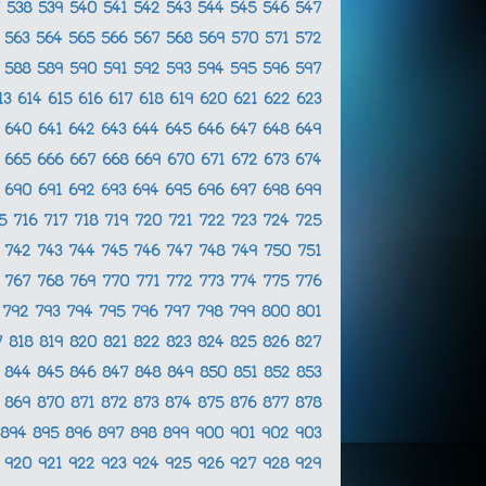
7
538
539
540
541
542
543
544
545
546
547
2
563
564
565
566
567
568
569
570
571
572
7
588
589
590
591
592
593
594
595
596
597
13
614
615
616
617
618
619
620
621
622
623
9
640
641
642
643
644
645
646
647
648
649
4
665
666
667
668
669
670
671
672
673
674
9
690
691
692
693
694
695
696
697
698
699
15
716
717
718
719
720
721
722
723
724
725
1
742
743
744
745
746
747
748
749
750
751
6
767
768
769
770
771
772
773
774
775
776
1
792
793
794
795
796
797
798
799
800
801
7
818
819
820
821
822
823
824
825
826
827
3
844
845
846
847
848
849
850
851
852
853
8
869
870
871
872
873
874
875
876
877
878
894
895
896
897
898
899
900
901
902
903
9
920
921
922
923
924
925
926
927
928
929