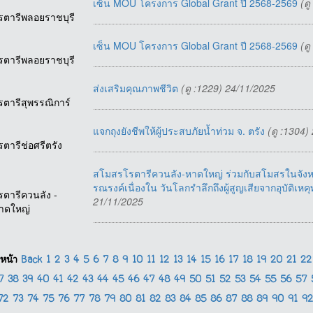
เซ็น MOU โครงการ Global Grant ปี 2568-2569
(ด
รตารีพลอยราชบุรี
เซ็น MOU โครงการ Global Grant ปี 2568-2569
(ด
รตารีพลอยราชบุรี
ส่งเสริมคุณภาพชีวิต
(ดู :1229) 24/11/2025
รตารีสุพรรณิการ์
แจกถุงยังชีพให้ผู้ประสบภัยน้ำท่วม จ. ตรัง
(ดู :1304)
รตารีช่อศรีตรัง
สโมสรโรตารีควนลัง-หาดใหญ่ ร่วมกับสโมสรในจังหว
รณรงค์เนื่องใน วันโลกรำลึกถึงผู้สูญเสียจากอุบัติเ
รตารีควนลัง -
21/11/2025
าดใหญ่
หน้า
Back
1
2
3
4
5
6
7
8
9
10
11
12
13
14
15
16
17
18
19
20
21
2
37
38
39
40
41
42
43
44
45
46
47
48
49
50
51
52
53
54
55
56
57
72
73
74
75
76
77
78
79
80
81
82
83
84
85
86
87
88
89
90
91
9