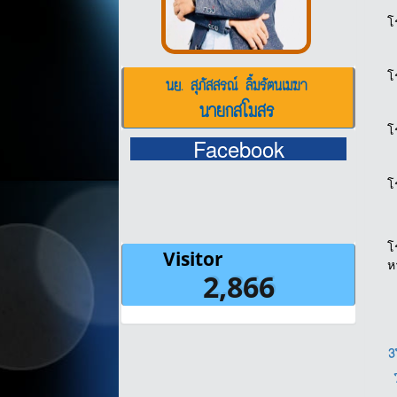
โ
โ
นย. สุภัสสรณ์ ลิ้มรัตนเมฆา
นายกสโมสร
โ
Facebook
โ
โ
ห