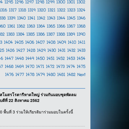
94
1295
1296
1297
1298
1299
1300
1301
1302
1316
1317
1318
1319
1320
1321
1322
1323
1324
338
1339
1340
1341
1342
1343
1344
1345
1346
360
1361
1362
1363
1364
1365
1366
1367
1368
382
1383
1384
1385
1386
1387
1388
1389
1390
03
1404
1405
1406
1407
1408
1409
1410
1411
425
1426
1427
1428
1429
1430
1431
1432
1433
46
1447
1448
1449
1450
1451
1452
1453
1454
67
1468
1469
1470
1471
1472
1473
1474
1475
1476
1477
1478
1479
1480
1481
1482
Next
์ สโมสรโรตารีหาดใหญ่ ร่วมกันมอบชุดพัดลม
ดีที่ 22 สิงหาคม 2562
้นที่ 3 ร่วมให้เกียรติมาร่วมมอบในครั้งนี้