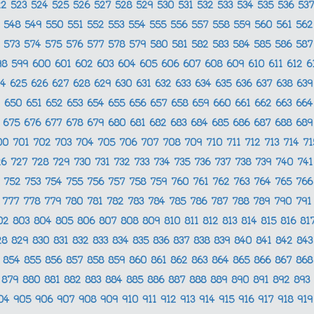
22
523
524
525
526
527
528
529
530
531
532
533
534
535
536
53
548
549
550
551
552
553
554
555
556
557
558
559
560
561
56
573
574
575
576
577
578
579
580
581
582
583
584
585
586
58
98
599
600
601
602
603
604
605
606
607
608
609
610
611
612
6
24
625
626
627
628
629
630
631
632
633
634
635
636
637
638
63
650
651
652
653
654
655
656
657
658
659
660
661
662
663
66
675
676
677
678
679
680
681
682
683
684
685
686
687
688
68
00
701
702
703
704
705
706
707
708
709
710
711
712
713
714
7
26
727
728
729
730
731
732
733
734
735
736
737
738
739
740
74
752
753
754
755
756
757
758
759
760
761
762
763
764
765
76
777
778
779
780
781
782
783
784
785
786
787
788
789
790
79
02
803
804
805
806
807
808
809
810
811
812
813
814
815
816
81
28
829
830
831
832
833
834
835
836
837
838
839
840
841
842
84
854
855
856
857
858
859
860
861
862
863
864
865
866
867
86
879
880
881
882
883
884
885
886
887
888
889
890
891
892
893
04
905
906
907
908
909
910
911
912
913
914
915
916
917
918
91