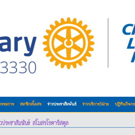
กรรมการ
สมาชิกสโมสร
ข่าวประชาสัมพันธ์
ข่าวบริการ5ฝ่าย
ปฎิทินกิจก
าวประชาสัมพันธ์ สโมสรโรตารีสตูล