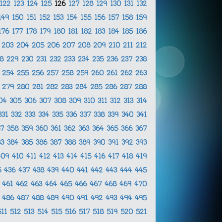
122
123
124
125
126
127
128
129
130
131
132
149
150
151
152
153
154
155
156
157
158
159
176
177
178
179
180
181
182
183
184
185
186
2
203
204
205
206
207
208
209
210
211
212
28
229
230
231
232
233
234
235
236
237
238
3
254
255
256
257
258
259
260
261
262
263
8
279
280
281
282
283
284
285
286
287
288
04
305
306
307
308
309
310
311
312
313
314
331
332
333
334
335
336
337
338
339
340
341
57
358
359
360
361
362
363
364
365
366
367
83
384
385
386
387
388
389
390
391
392
393
409
410
411
412
413
414
415
416
417
418
419
5
436
437
438
439
440
441
442
443
444
445
0
461
462
463
464
465
466
467
468
469
470
5
486
487
488
489
490
491
492
493
494
495
511
512
513
514
515
516
517
518
519
520
521