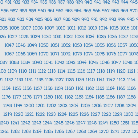
30
931
932
933
934
935
936
937
938
939
940
941
942
943
944
94
956
957
958
959
960
961
962
963
964
965
966
967
968
969
97
981
982
983
984
985
986
987
988
989
990
991
992
993
994
995
1005
1006
1007
1008
1009
1010
1011
1012
1013
1014
1015
1016
10
026
1027
1028
1029
1030
1031
1032
1033
1034
1035
1036
1037
103
1047
1048
1049
1050
1051
1052
1053
1054
1055
1056
1057
105
1067
1068
1069
1070
1071
1072
1073
1074
1075
1076
1077
107
1087
1088
1089
1090
1091
1092
1093
1094
1095
1096
1097
1098
1
108
1109
1110
1111
1112
1113
1114
1115
1116
1117
1118
1119
1120
1121
31
1132
1133
1134
1135
1136
1137
1138
1139
1140
1141
1142
1143
1144
1154
1155
1156
1157
1158
1159
1160
1161
1162
1163
1164
1165
1166
1176
1177
1178
1179
1180
1181
1182
1183
1184
1185
1186
1187
1188
1198
1199
1200
1201
1202
1203
1204
1205
1206
1207
1208
1209
1219
1220
1221
1222
1223
1224
1225
1226
1227
1228
1229
1230
1
1240
1241
1242
1243
1244
1245
1246
1247
1248
1249
1250
1251
12
1261
1262
1263
1264
1265
1266
1267
1268
1269
1270
1271
1272
12