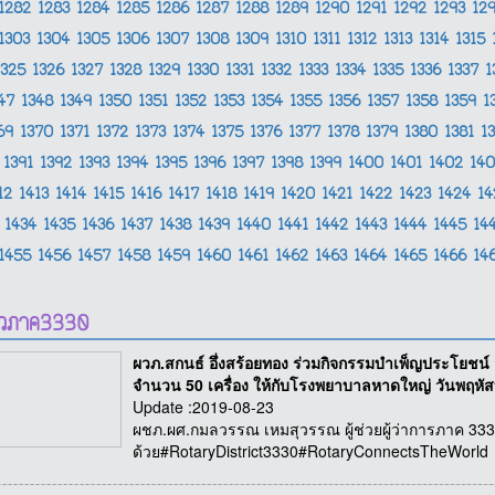
1282
1283
1284
1285
1286
1287
1288
1289
1290
1291
1292
1293
12
1303
1304
1305
1306
1307
1308
1309
1310
1311
1312
1313
1314
1315
1325
1326
1327
1328
1329
1330
1331
1332
1333
1334
1335
1336
1337
1
347
1348
1349
1350
1351
1352
1353
1354
1355
1356
1357
1358
1359
1
369
1370
1371
1372
1373
1374
1375
1376
1377
1378
1379
1380
1381
1
1391
1392
1393
1394
1395
1396
1397
1398
1399
1400
1401
1402
14
12
1413
1414
1415
1416
1417
1418
1419
1420
1421
1422
1423
1424
1
1434
1435
1436
1437
1438
1439
1440
1441
1442
1443
1444
1445
14
1455
1456
1457
1458
1459
1460
1461
1462
1463
1464
1465
1466
14
าวภาค3330
ผวภ.สกนธ์ อึ่งสร้อยทอง ร่วมกิจกรรมบำเพ็ญประโยชน
จำนวน 50 เครื่อง ให้กับโรงพยาบาลหาดใหญ่ วันพฤหัสบ
Update :2019-08-23
ผชภ.ผศ.กมลวรรณ เหมสุวรรณ ผู้ช่วยผู้ว่าการภาค 3330 พื
ด้วย#RotaryDistrict3330#RotaryConnectsTheWorld