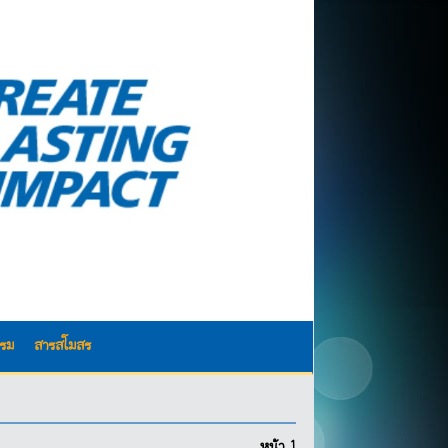
รรม
สารสโมสร