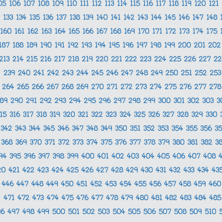
05
106
107
108
109
110
111
112
113
114
115
116
117
118
119
120
121
133
134
135
136
137
138
139
140
141
142
143
144
145
146
147
148
160
161
162
163
164
165
166
167
168
169
170
171
172
173
174
175
187
188
189
190
191
192
193
194
195
196
197
198
199
200
201
20
213
214
215
216
217
218
219
220
221
222
223
224
225
226
227
2
239
240
241
242
243
244
245
246
247
248
249
250
251
252
25
264
265
266
267
268
269
270
271
272
273
274
275
276
277
27
289
290
291
292
293
294
295
296
297
298
299
300
301
302
303
3
315
316
317
318
319
320
321
322
323
324
325
326
327
328
329
330
342
343
344
345
346
347
348
349
350
351
352
353
354
355
356
3
368
369
370
371
372
373
374
375
376
377
378
379
380
381
382
3
94
395
396
397
398
399
400
401
402
403
404
405
406
407
408
20
421
422
423
424
425
426
427
428
429
430
431
432
433
434
43
446
447
448
449
450
451
452
453
454
455
456
457
458
459
46
471
472
473
474
475
476
477
478
479
480
481
482
483
484
48
96
497
498
499
500
501
502
503
504
505
506
507
508
509
510