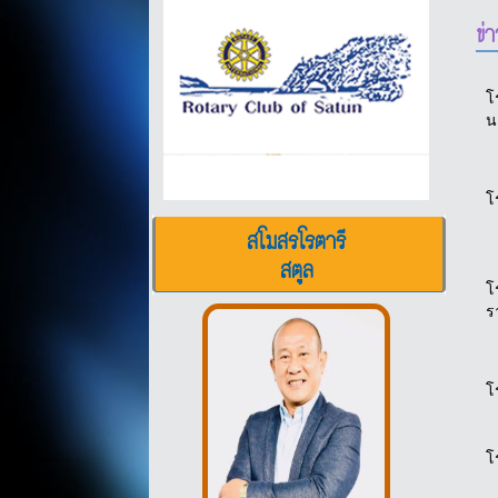
ข่
โ
น
โ
สโมสรโรตารี
สตูล
โ
โ
โ