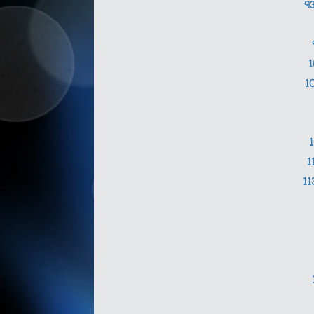
9
1
1
11