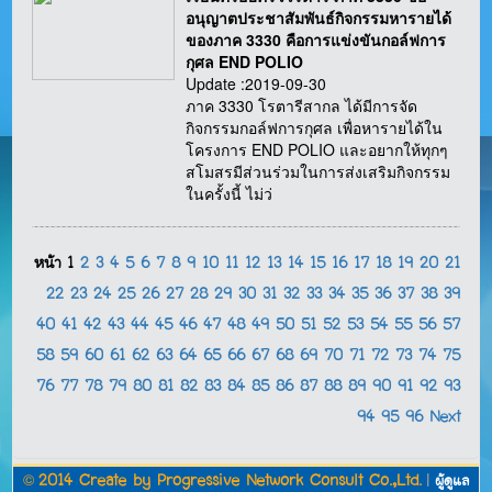
อนุญาตประชาสัมพันธ์กิจกรรมหารายได้
ของภาค 3330 คือการแข่งขันกอล์ฟการ
กุศล END POLIO
Update :2019-09-30
ภาค 3330 โรตารีสากล ได้มีการจัด
กิจกรรมกอล์ฟการกุศล เพื่อหารายได้ใน
โครงการ END POLIO และอยากให้ทุกๆ
สโมสรมีส่วนร่วมในการส่งเสริมกิจกรรม
ในครั้งนี้ ไม่ว่
หน้า
1
2
3
4
5
6
7
8
9
10
11
12
13
14
15
16
17
18
19
20
21
22
23
24
25
26
27
28
29
30
31
32
33
34
35
36
37
38
39
40
41
42
43
44
45
46
47
48
49
50
51
52
53
54
55
56
57
58
59
60
61
62
63
64
65
66
67
68
69
70
71
72
73
74
75
76
77
78
79
80
81
82
83
84
85
86
87
88
89
90
91
92
93
94
95
96
Next
©
2014 Create by
Progressive Network Consult Co.,Ltd.
|
ผู้ดูแล