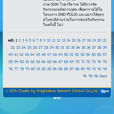
ภาค 3330 โรตารีสากล ได้มีการจัด
กิจกรรมกอล์ฟการกุศล เพื่อหารายได้ใน
โครงการ END POLIO และอยากให้ทุกๆ
สโมสรมีส่วนร่วมในการส่งเสริมกิจกรรม
ในครั้งนี้ ไม่ว่
หน้า
1
2
3
4
5
6
7
8
9
10
11
12
13
14
15
16
17
18
19
20
21
22
23
24
25
26
27
28
29
30
31
32
33
34
35
36
37
38
39
40
41
42
43
44
45
46
47
48
49
50
51
52
53
54
55
56
57
58
59
60
61
62
63
64
65
66
67
68
69
70
71
72
73
74
75
76
77
78
79
80
81
82
83
84
85
86
87
88
89
90
91
92
93
94
95
96
Next
©
2014 Create by
Progressive Network Consult Co.,Ltd.
|
ผู้ดูแล
ระบบ