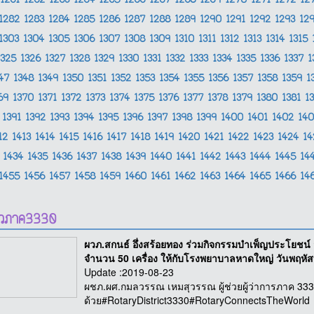
1261
1262
1263
1264
1265
1266
1267
1268
1269
1270
1271
1272
12
1282
1283
1284
1285
1286
1287
1288
1289
1290
1291
1292
1293
12
1303
1304
1305
1306
1307
1308
1309
1310
1311
1312
1313
1314
1315
1325
1326
1327
1328
1329
1330
1331
1332
1333
1334
1335
1336
1337
1
347
1348
1349
1350
1351
1352
1353
1354
1355
1356
1357
1358
1359
1
369
1370
1371
1372
1373
1374
1375
1376
1377
1378
1379
1380
1381
1
1391
1392
1393
1394
1395
1396
1397
1398
1399
1400
1401
1402
14
12
1413
1414
1415
1416
1417
1418
1419
1420
1421
1422
1423
1424
1
1434
1435
1436
1437
1438
1439
1440
1441
1442
1443
1444
1445
14
1455
1456
1457
1458
1459
1460
1461
1462
1463
1464
1465
1466
14
าวภาค3330
ผวภ.สกนธ์ อึ่งสร้อยทอง ร่วมกิจกรรมบำเพ็ญประโยชน
จำนวน 50 เครื่อง ให้กับโรงพยาบาลหาดใหญ่ วันพฤหัสบ
Update :2019-08-23
ผชภ.ผศ.กมลวรรณ เหมสุวรรณ ผู้ช่วยผู้ว่าการภาค 3330 พื
ด้วย#RotaryDistrict3330#RotaryConnectsTheWorld