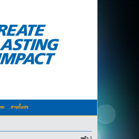
รรม
สารสโมสร