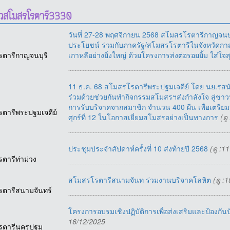
าวสโมสรโรตารี3330
วันที่ 27-28 พฤศจิกายน 2568 สโมสรโรตารีกาญจนบุรี
ประโยชน์ ร่วมกับภาครัฐ/สโมสรโรตารีในจังหวัดกาญ
รตารีกาญจนบุรี
เกาหลีอย่างยิ่งใหญ่ ด้วยโครงการส่งต่อรอยยิ้ม ใส่ใจ
11 ธ.ค. 68 สโมสรโรตารีพระปฐมเจดีย์ โดย นย.รสนันท
ร่วมด้วยช่วยกันทำกิจกรรมสโมสรฯส่งกำลังใจ สู่ชา
การรับบริจาคจากสมาชิก จำนวน 400 ผืน เพื่อเตรียมม
รตารีพระปฐมเจดีย์
ศุกร์ที่ 12 ในโอกาสเยี่ยมสโมสรอย่างเป็นทางการ
(ดู
ประชุมประจำสัปดาห์ครั้งที่ 10 ส่งท้ายปี 2568
(ดู :1
รตารีท่าม่วง
สโมสรโรตารีสนามจันท ร่วมงานบริจาคโลหิต
(ดู :
รตารีสนามจันทร์
โครงการอบรมเชิงปฏิบัติการเพื่อส่งเสริมและป้องกันป
16/12/2025
รตารีนครปฐม