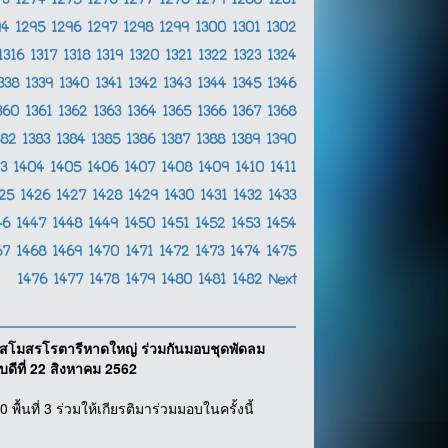
73
1274
1275
1276
1277
1278
1279
1280
1281
94
1295
1296
1297
1298
1299
1300
1301
1302
1316
1317
1318
1319
1320
1321
1322
1323
1324
338
1339
1340
1341
1342
1343
1344
1345
1346
360
1361
1362
1363
1364
1365
1366
1367
1368
382
1383
1384
1385
1386
1387
1388
1389
1390
03
1404
1405
1406
1407
1408
1409
1410
1411
425
1426
1427
1428
1429
1430
1431
1432
1433
46
1447
1448
1449
1450
1451
1452
1453
1454
67
1468
1469
1470
1471
1472
1473
1474
1475
1476
1477
1478
1479
1480
1481
1482
Next
์ สโมสรโรตารีหาดใหญ่ ร่วมกันมอบชุดพัดลม
ดีที่ 22 สิงหาคม 2562
้นที่ 3 ร่วมให้เกียรติมาร่วมมอบในครั้งนี้