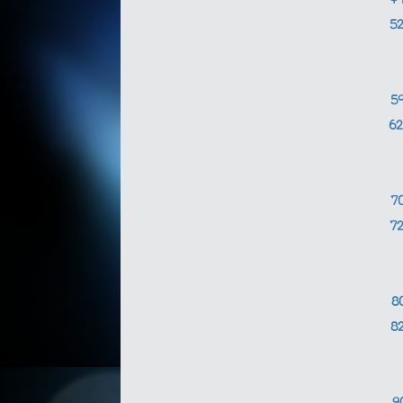
4
5
5
6
7
7
8
8