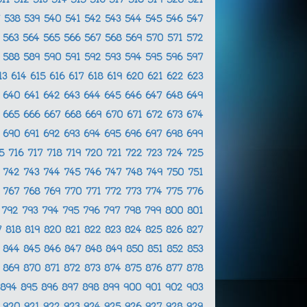
511
512
513
514
515
516
517
518
519
520
521
7
538
539
540
541
542
543
544
545
546
547
2
563
564
565
566
567
568
569
570
571
572
7
588
589
590
591
592
593
594
595
596
597
13
614
615
616
617
618
619
620
621
622
623
9
640
641
642
643
644
645
646
647
648
649
4
665
666
667
668
669
670
671
672
673
674
9
690
691
692
693
694
695
696
697
698
699
15
716
717
718
719
720
721
722
723
724
725
1
742
743
744
745
746
747
748
749
750
751
6
767
768
769
770
771
772
773
774
775
776
1
792
793
794
795
796
797
798
799
800
801
7
818
819
820
821
822
823
824
825
826
827
3
844
845
846
847
848
849
850
851
852
853
8
869
870
871
872
873
874
875
876
877
878
894
895
896
897
898
899
900
901
902
903