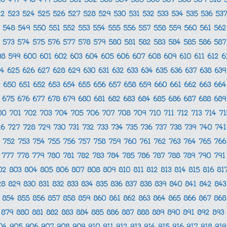
96
497
498
499
500
501
502
503
504
505
506
507
508
509
510
22
523
524
525
526
527
528
529
530
531
532
533
534
535
536
53
548
549
550
551
552
553
554
555
556
557
558
559
560
561
56
573
574
575
576
577
578
579
580
581
582
583
584
585
586
58
98
599
600
601
602
603
604
605
606
607
608
609
610
611
612
6
24
625
626
627
628
629
630
631
632
633
634
635
636
637
638
63
650
651
652
653
654
655
656
657
658
659
660
661
662
663
66
675
676
677
678
679
680
681
682
683
684
685
686
687
688
68
00
701
702
703
704
705
706
707
708
709
710
711
712
713
714
7
26
727
728
729
730
731
732
733
734
735
736
737
738
739
740
74
752
753
754
755
756
757
758
759
760
761
762
763
764
765
76
777
778
779
780
781
782
783
784
785
786
787
788
789
790
79
02
803
804
805
806
807
808
809
810
811
812
813
814
815
816
81
28
829
830
831
832
833
834
835
836
837
838
839
840
841
842
84
854
855
856
857
858
859
860
861
862
863
864
865
866
867
86
879
880
881
882
883
884
885
886
887
888
889
890
891
892
893