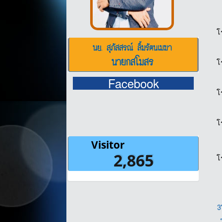
โ
นย. สุภัสสรณ์ ลิ้มรัตนเมฆา
นายกสโมสร
โ
Facebook
โ
โ
โ