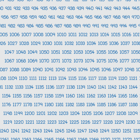
04
905
906
907
908
909
910
911
912
913
914
915
916
917
918
91
30
931
932
933
934
935
936
937
938
939
940
941
942
943
944
94
956
957
958
959
960
961
962
963
964
965
966
967
968
969
97
981
982
983
984
985
986
987
988
989
990
991
992
993
994
995
1005
1006
1007
1008
1009
1010
1011
1012
1013
1014
1015
1016
10
026
1027
1028
1029
1030
1031
1032
1033
1034
1035
1036
1037
103
1047
1048
1049
1050
1051
1052
1053
1054
1055
1056
1057
105
1067
1068
1069
1070
1071
1072
1073
1074
1075
1076
1077
107
1087
1088
1089
1090
1091
1092
1093
1094
1095
1096
1097
1098
1
108
1109
1110
1111
1112
1113
1114
1115
1116
1117
1118
1119
1120
1121
31
1132
1133
1134
1135
1136
1137
1138
1139
1140
1141
1142
1143
1144
1154
1155
1156
1157
1158
1159
1160
1161
1162
1163
1164
1165
1166
1176
1177
1178
1179
1180
1181
1182
1183
1184
1185
1186
1187
1188
1198
1199
1200
1201
1202
1203
1204
1205
1206
1207
1208
1209
1219
1220
1221
1222
1223
1224
1225
1226
1227
1228
1229
1230
1
1240
1241
1242
1243
1244
1245
1246
1247
1248
1249
1250
1251
12