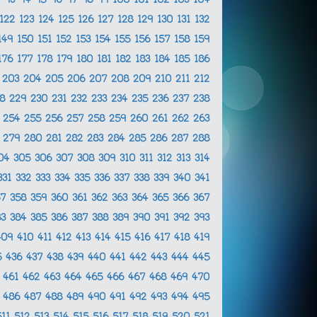
2
93
94
95
96
97
98
99
100
101
102
103
104
122
123
124
125
126
127
128
129
130
131
132
149
150
151
152
153
154
155
156
157
158
159
176
177
178
179
180
181
182
183
184
185
186
2
203
204
205
206
207
208
209
210
211
212
28
229
230
231
232
233
234
235
236
237
238
3
254
255
256
257
258
259
260
261
262
263
8
279
280
281
282
283
284
285
286
287
288
04
305
306
307
308
309
310
311
312
313
314
331
332
333
334
335
336
337
338
339
340
341
57
358
359
360
361
362
363
364
365
366
367
83
384
385
386
387
388
389
390
391
392
393
409
410
411
412
413
414
415
416
417
418
419
5
436
437
438
439
440
441
442
443
444
445
0
461
462
463
464
465
466
467
468
469
470
5
486
487
488
489
490
491
492
493
494
495