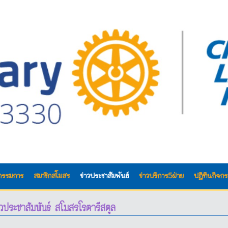
กรรมการ
สมาชิกสโมสร
ข่าวประชาสัมพันธ์
ข่าวบริการ5ฝ่าย
ปฎิทินกิจก
าวประชาสัมพันธ์ สโมสรโรตารีสตูล