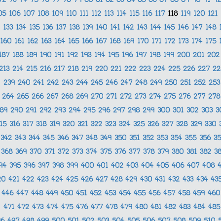
72
73
74
75
76
77
78
79
80
81
82
83
84
85
86
87
88
89
90
91
9
05
106
107
108
109
110
111
112
113
114
115
116
117
118
119
120
121
133
134
135
136
137
138
139
140
141
142
143
144
145
146
147
148
160
161
162
163
164
165
166
167
168
169
170
171
172
173
174
175
187
188
189
190
191
192
193
194
195
196
197
198
199
200
201
20
213
214
215
216
217
218
219
220
221
222
223
224
225
226
227
2
239
240
241
242
243
244
245
246
247
248
249
250
251
252
25
264
265
266
267
268
269
270
271
272
273
274
275
276
277
27
289
290
291
292
293
294
295
296
297
298
299
300
301
302
303
3
315
316
317
318
319
320
321
322
323
324
325
326
327
328
329
330
342
343
344
345
346
347
348
349
350
351
352
353
354
355
356
3
368
369
370
371
372
373
374
375
376
377
378
379
380
381
382
3
94
395
396
397
398
399
400
401
402
403
404
405
406
407
408
20
421
422
423
424
425
426
427
428
429
430
431
432
433
434
43
446
447
448
449
450
451
452
453
454
455
456
457
458
459
46
471
472
473
474
475
476
477
478
479
480
481
482
483
484
48