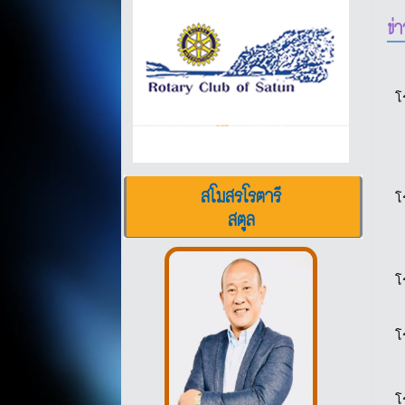
ข่
โ
สโมสรโรตารี
โ
สตูล
โ
โ
โ