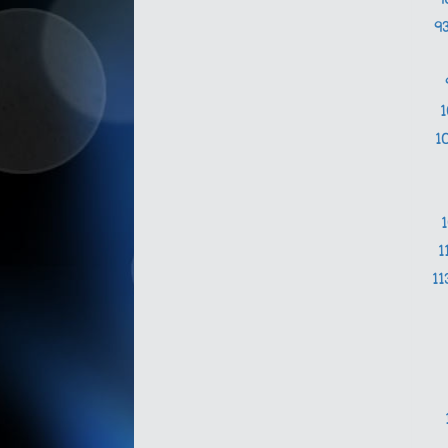
9
9
1
1
11