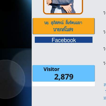
โ
นย. สุภัสสรณ์ ลิ้มรัตนเมฆา
นายกสโมสร
โ
Facebook
โ
โ
1