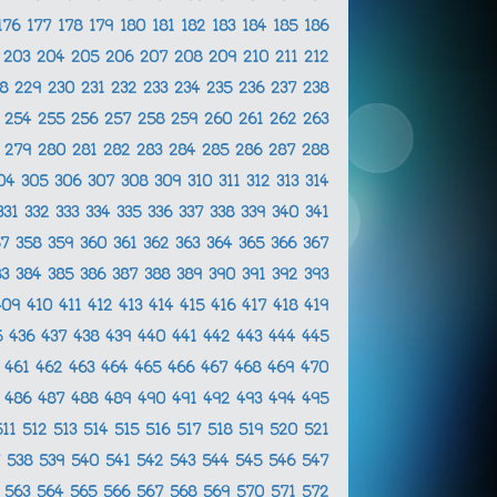
176
177
178
179
180
181
182
183
184
185
186
2
203
204
205
206
207
208
209
210
211
212
28
229
230
231
232
233
234
235
236
237
238
3
254
255
256
257
258
259
260
261
262
263
8
279
280
281
282
283
284
285
286
287
288
04
305
306
307
308
309
310
311
312
313
314
331
332
333
334
335
336
337
338
339
340
341
57
358
359
360
361
362
363
364
365
366
367
83
384
385
386
387
388
389
390
391
392
393
409
410
411
412
413
414
415
416
417
418
419
5
436
437
438
439
440
441
442
443
444
445
0
461
462
463
464
465
466
467
468
469
470
5
486
487
488
489
490
491
492
493
494
495
511
512
513
514
515
516
517
518
519
520
521
7
538
539
540
541
542
543
544
545
546
547
2
563
564
565
566
567
568
569
570
571
572