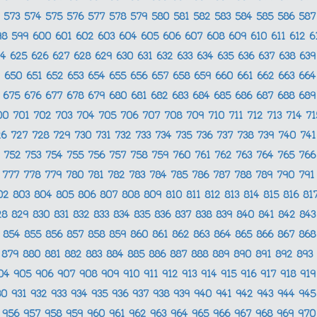
573
574
575
576
577
578
579
580
581
582
583
584
585
586
58
98
599
600
601
602
603
604
605
606
607
608
609
610
611
612
6
24
625
626
627
628
629
630
631
632
633
634
635
636
637
638
63
650
651
652
653
654
655
656
657
658
659
660
661
662
663
66
675
676
677
678
679
680
681
682
683
684
685
686
687
688
68
00
701
702
703
704
705
706
707
708
709
710
711
712
713
714
7
26
727
728
729
730
731
732
733
734
735
736
737
738
739
740
74
752
753
754
755
756
757
758
759
760
761
762
763
764
765
76
777
778
779
780
781
782
783
784
785
786
787
788
789
790
79
02
803
804
805
806
807
808
809
810
811
812
813
814
815
816
81
28
829
830
831
832
833
834
835
836
837
838
839
840
841
842
84
854
855
856
857
858
859
860
861
862
863
864
865
866
867
86
879
880
881
882
883
884
885
886
887
888
889
890
891
892
893
04
905
906
907
908
909
910
911
912
913
914
915
916
917
918
91
30
931
932
933
934
935
936
937
938
939
940
941
942
943
944
94
956
957
958
959
960
961
962
963
964
965
966
967
968
969
97