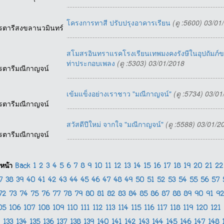
โครงการทาสี ปรับปรุงอาคารเรียน
(ดู :5600) 03/01
รตารีสงขลานวมินทร์
สโมสรอินทราแรคโรงเรียนเทพมงคงรังษีในอุปถัมภ์ขอ
ท่าประกอบเพลง
(ดู :5303) 03/01/2018
รตารีมณีกาญจน์
เข้มแข็งอย่างเราชาว "มณีกาญจน์"
(ดู :5734) 03/0
รตารีมณีกาญจน์
สวัสดีปีใหม่ จากใจ "มณีกาญจน์"
(ดู :5588) 03/01/2
รตารีมณีกาญจน์
หน้า
Back
1
2
3
4
5
6
7
8
9
10
11
12
13
14
15
16
17
18
19
20
21
2
37
38
39
40
41
42
43
44
45
46
47
48
49
50
51
52
53
54
55
56
57
72
73
74
75
76
77
78
79
80
81
82
83
84
85
86
87
88
89
90
91
9
05
106
107
108
109
110
111
112
113
114
115
116
117
118
119
120
121
133
134
135
136
137
138
139
140
141
142
143
144
145
146
147
148