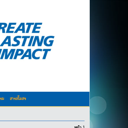
รรม
สารสโมสร