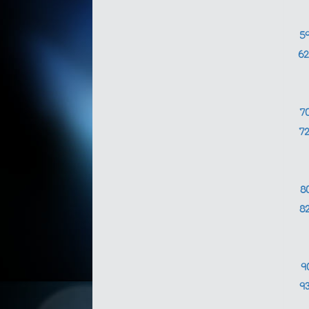
5
6
7
7
8
8
9
9