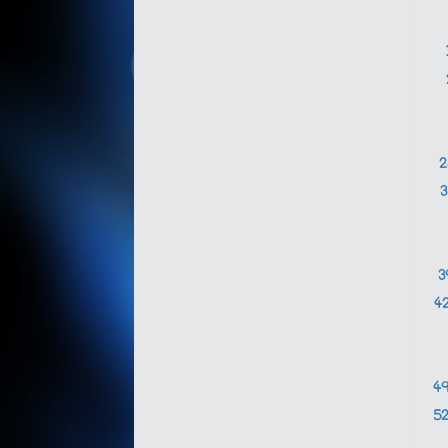
3
4
4
5