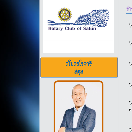
ข่
โ
โ
สโมสรโรตารี
โ
สตูล
โ
โ
ห
โ