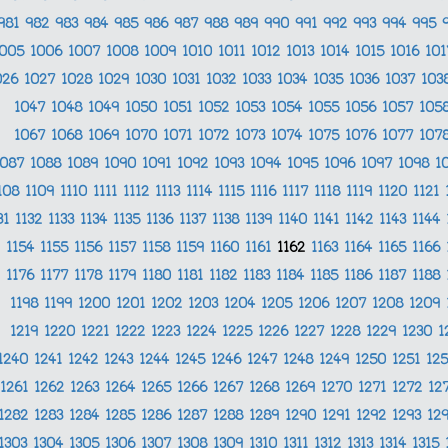
981
982
983
984
985
986
987
988
989
990
991
992
993
994
995
1005
1006
1007
1008
1009
1010
1011
1012
1013
1014
1015
1016
10
026
1027
1028
1029
1030
1031
1032
1033
1034
1035
1036
1037
103
1047
1048
1049
1050
1051
1052
1053
1054
1055
1056
1057
105
1067
1068
1069
1070
1071
1072
1073
1074
1075
1076
1077
107
1087
1088
1089
1090
1091
1092
1093
1094
1095
1096
1097
1098
1
108
1109
1110
1111
1112
1113
1114
1115
1116
1117
1118
1119
1120
1121
31
1132
1133
1134
1135
1136
1137
1138
1139
1140
1141
1142
1143
1144
1154
1155
1156
1157
1158
1159
1160
1161
1162
1163
1164
1165
1166
1176
1177
1178
1179
1180
1181
1182
1183
1184
1185
1186
1187
1188
1198
1199
1200
1201
1202
1203
1204
1205
1206
1207
1208
1209
1219
1220
1221
1222
1223
1224
1225
1226
1227
1228
1229
1230
1
1240
1241
1242
1243
1244
1245
1246
1247
1248
1249
1250
1251
12
1261
1262
1263
1264
1265
1266
1267
1268
1269
1270
1271
1272
12
1282
1283
1284
1285
1286
1287
1288
1289
1290
1291
1292
1293
12
1303
1304
1305
1306
1307
1308
1309
1310
1311
1312
1313
1314
1315