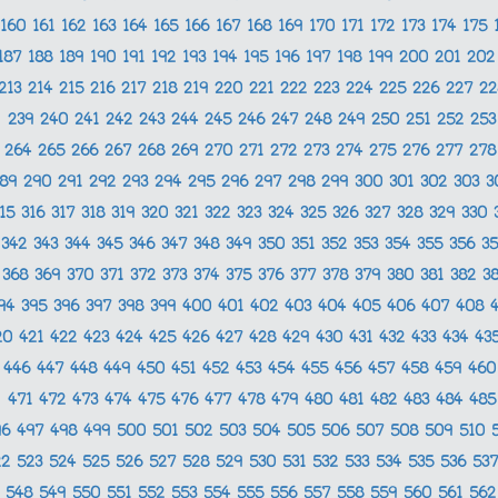
160
161
162
163
164
165
166
167
168
169
170
171
172
173
174
175
187
188
189
190
191
192
193
194
195
196
197
198
199
200
201
20
213
214
215
216
217
218
219
220
221
222
223
224
225
226
227
2
239
240
241
242
243
244
245
246
247
248
249
250
251
252
25
264
265
266
267
268
269
270
271
272
273
274
275
276
277
27
289
290
291
292
293
294
295
296
297
298
299
300
301
302
303
3
315
316
317
318
319
320
321
322
323
324
325
326
327
328
329
330
342
343
344
345
346
347
348
349
350
351
352
353
354
355
356
3
368
369
370
371
372
373
374
375
376
377
378
379
380
381
382
3
94
395
396
397
398
399
400
401
402
403
404
405
406
407
408
20
421
422
423
424
425
426
427
428
429
430
431
432
433
434
43
446
447
448
449
450
451
452
453
454
455
456
457
458
459
46
471
472
473
474
475
476
477
478
479
480
481
482
483
484
48
96
497
498
499
500
501
502
503
504
505
506
507
508
509
510
22
523
524
525
526
527
528
529
530
531
532
533
534
535
536
53
548
549
550
551
552
553
554
555
556
557
558
559
560
561
56