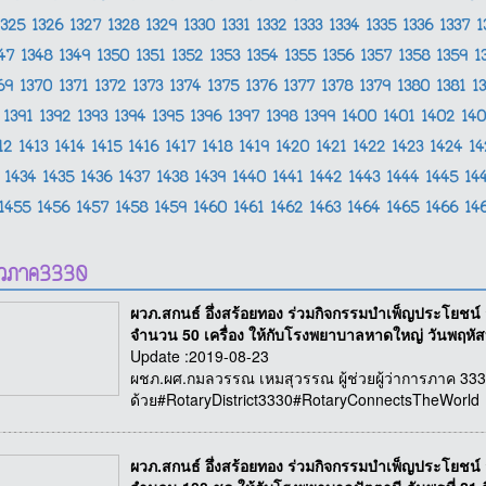
1325
1326
1327
1328
1329
1330
1331
1332
1333
1334
1335
1336
1337
1
347
1348
1349
1350
1351
1352
1353
1354
1355
1356
1357
1358
1359
1
369
1370
1371
1372
1373
1374
1375
1376
1377
1378
1379
1380
1381
1
1391
1392
1393
1394
1395
1396
1397
1398
1399
1400
1401
1402
14
12
1413
1414
1415
1416
1417
1418
1419
1420
1421
1422
1423
1424
1
1434
1435
1436
1437
1438
1439
1440
1441
1442
1443
1444
1445
14
1455
1456
1457
1458
1459
1460
1461
1462
1463
1464
1465
1466
14
าวภาค3330
ผวภ.สกนธ์ อึ่งสร้อยทอง ร่วมกิจกรรมบำเพ็ญประโยชน
จำนวน 50 เครื่อง ให้กับโรงพยาบาลหาดใหญ่ วันพฤหัสบ
Update :2019-08-23
ผชภ.ผศ.กมลวรรณ เหมสุวรรณ ผู้ช่วยผู้ว่าการภาค 3330 พื
ด้วย#RotaryDistrict3330#RotaryConnectsTheWorld
ผวภ.สกนธ์ อึ่งสร้อยทอง ร่วมกิจกรรมบำเพ็ญประโยชน์ 