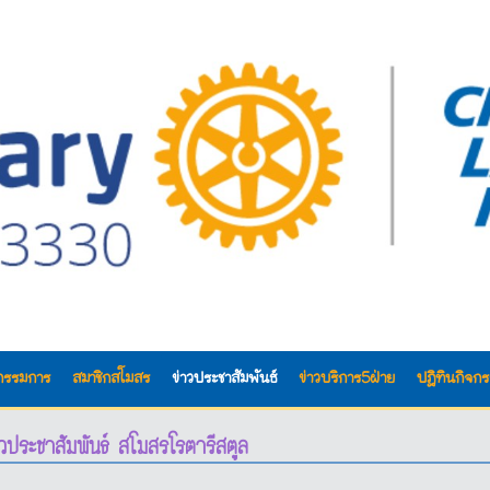
กรรมการ
สมาชิกสโมสร
ข่าวประชาสัมพันธ์
ข่าวบริการ5ฝ่าย
ปฎิทินกิจก
าวประชาสัมพันธ์ สโมสรโรตารีสตูล