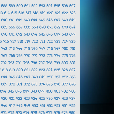
7
588
589
590
591
592
593
594
595
596
597
13
614
615
616
617
618
619
620
621
622
623
9
640
641
642
643
644
645
646
647
648
649
4
665
666
667
668
669
670
671
672
673
674
9
690
691
692
693
694
695
696
697
698
699
15
716
717
718
719
720
721
722
723
724
725
1
742
743
744
745
746
747
748
749
750
751
6
767
768
769
770
771
772
773
774
775
776
1
792
793
794
795
796
797
798
799
800
801
7
818
819
820
821
822
823
824
825
826
827
3
844
845
846
847
848
849
850
851
852
853
8
869
870
871
872
873
874
875
876
877
878
894
895
896
897
898
899
900
901
902
903
9
920
921
922
923
924
925
926
927
928
929
5
946
947
948
949
950
951
952
953
954
955
0
971
972
973
974
975
976
977
978
979
980