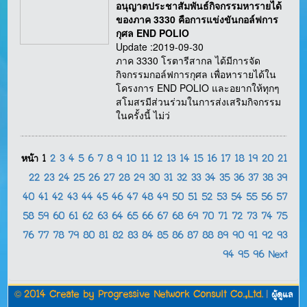
อนุญาตประชาสัมพันธ์กิจกรรมหารายได้
ของภาค 3330 คือการแข่งขันกอล์ฟการ
กุศล END POLIO
Update :2019-09-30
ภาค 3330 โรตารีสากล ได้มีการจัด
กิจกรรมกอล์ฟการกุศล เพื่อหารายได้ใน
โครงการ END POLIO และอยากให้ทุกๆ
สโมสรมีส่วนร่วมในการส่งเสริมกิจกรรม
ในครั้งนี้ ไม่ว่
หน้า
1
2
3
4
5
6
7
8
9
10
11
12
13
14
15
16
17
18
19
20
21
22
23
24
25
26
27
28
29
30
31
32
33
34
35
36
37
38
39
40
41
42
43
44
45
46
47
48
49
50
51
52
53
54
55
56
57
58
59
60
61
62
63
64
65
66
67
68
69
70
71
72
73
74
75
76
77
78
79
80
81
82
83
84
85
86
87
88
89
90
91
92
93
94
95
96
Next
©
2014 Create by
Progressive Network Consult Co.,Ltd.
|
ผู้ดูแล