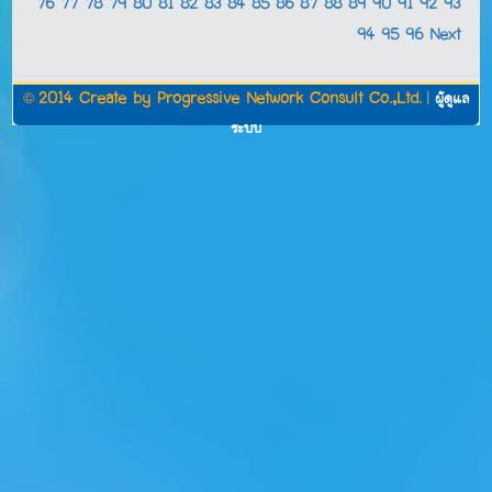
76
77
78
79
80
81
82
83
84
85
86
87
88
89
90
91
92
93
94
95
96
Next
©
2014 Create by
Progressive Network Consult Co.,Ltd.
|
ผู้ดูแล
ระบบ