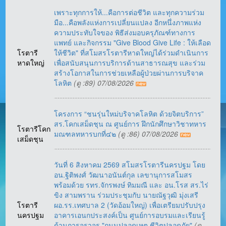
เพราะทุกการให้...คือการต่อชีวิต และทุกความร่วม
มือ...คือพลังแห่งการเปลี่ยนแปลง อีกหนึ่งภาพแห่ง
ความประทับใจของ พิธีส่งมอบครุภัณฑ์ทางการ
แพทย์ และกิจกรรม "Give Blood Give Life : ให้เลือด
โรตารี
ให้ชีวิต" ที่สโมสรโรตารีหาดใหญ่ได้ร่วมดำเนินการ
หาดใหญ่
เพื่อสนับสนุนการบริการด้านสาธารณสุข และร่วม
สร้างโอกาสในการช่วยเหลือผู้ป่วยผ่านการบริจาค
โลหิต
(ดู :89) 07/08/2026
โครงการ “ชนรุ่นใหม่บริจาคโลหิต ด้วยจิตบริการ”
สร.โคกเสม็ดชุน ณ ศูนย์การ ฝึกนักศึกษาวิชาทหาร
โรตารีโคก
มณฑลทหารบกที่๔๒
(ดู :86) 07/08/2026
เสม็ดชุน
วันที่ 6 สิงหาคม 2569 สโมสรโรตารีนครปฐม โดย
อน.ฐิติพงศ์ วัฒนาอนันต์กุล เลขานุการสโมสร
พร้อมด้วย รทร.จักรพงษ์ ทิมมณี และ อน.โรส สร.ไร่
ขิง สามพราน ร่วมประชุมกับ นายณัฐวุฒิ มุ่งเสรี
โรตารี
ผอ.รร.เทศบาล 2 (วัดอ้อมใหญ่) เพื่อเตรียมปรับปรุง
นครปฐม
อาคารเอนกประสงค์เป็น ศูนย์การอบรมและเรียนรู้
ด้านการจราจร "ถนนปลอดเหตุ ชีวิตปลอดภัย"
(ดู