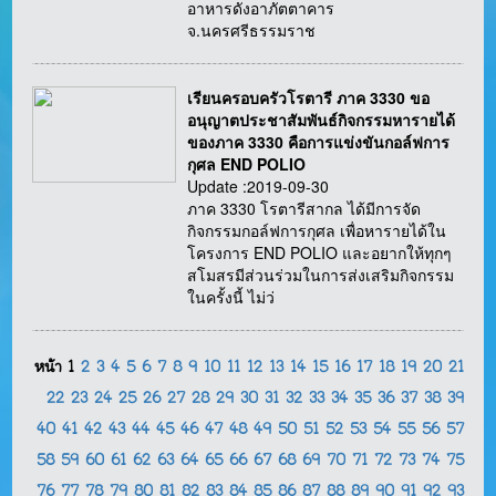
อาหารดังอาภัตตาคาร
จ.นครศรีธรรมราช
เรียนครอบครัวโรตารี ภาค 3330 ขอ
อนุญาตประชาสัมพันธ์กิจกรรมหารายได้
ของภาค 3330 คือการแข่งขันกอล์ฟการ
กุศล END POLIO
Update :2019-09-30
ภาค 3330 โรตารีสากล ได้มีการจัด
กิจกรรมกอล์ฟการกุศล เพื่อหารายได้ใน
โครงการ END POLIO และอยากให้ทุกๆ
สโมสรมีส่วนร่วมในการส่งเสริมกิจกรรม
ในครั้งนี้ ไม่ว่
หน้า
1
2
3
4
5
6
7
8
9
10
11
12
13
14
15
16
17
18
19
20
21
22
23
24
25
26
27
28
29
30
31
32
33
34
35
36
37
38
39
40
41
42
43
44
45
46
47
48
49
50
51
52
53
54
55
56
57
58
59
60
61
62
63
64
65
66
67
68
69
70
71
72
73
74
75
76
77
78
79
80
81
82
83
84
85
86
87
88
89
90
91
92
93